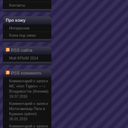
Контакты
Про кожу
Интересное
Кожа под заказ
RSS сайта
Мой КРЫМ 2014
RSS комментs
Комментарий к записи
МС «Iron Tigers» — г.
Владивосток (Аноним)
19.07.2016
Комментарий к записи
Мотосамовар Пати в
Куркино (admin)
26.01.2015
Комментарий к записи