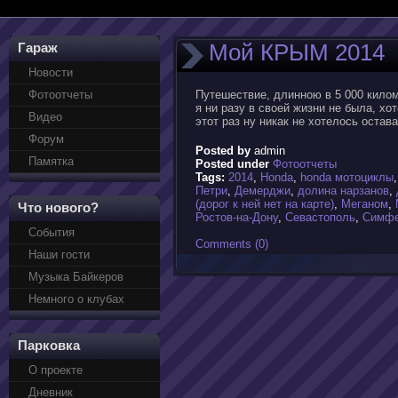
Мой КРЫМ 2014
Гараж
Новости
Фотоотчеты
Путешествие, длинною в 5 000 килом
я ни разу в своей жизни не была, х
Видео
этот раз ну никак не хотелось остав
Форум
Posted by
admin
Памятка
Posted under
Фотоотчеты
Tags:
2014
,
Honda
,
honda мотоциклы
Петри
,
Демерджи
,
долина нарзанов
,
(дорог к ней нет на карте)
,
Меганом
,
Что нового?
Ростов-на-Дону
,
Севастополь
,
Симфе
События
Comments (0)
Наши гости
Музыка Байкеров
Немного о клубах
Парковка
О проекте
Дневник