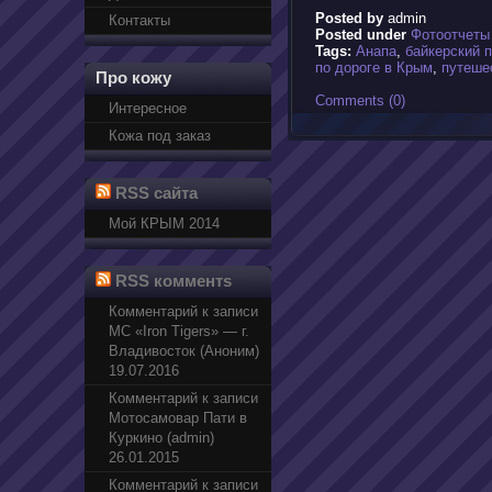
Posted by
admin
Контакты
Posted under
Фотоотчеты
Tags:
Анапа
,
байкерский п
по дороге в Крым
,
путеше
Про кожу
Comments (0)
Интересное
Кожа под заказ
RSS сайта
Мой КРЫМ 2014
RSS комментs
Комментарий к записи
МС «Iron Tigers» — г.
Владивосток (Аноним)
19.07.2016
Комментарий к записи
Мотосамовар Пати в
Куркино (admin)
26.01.2015
Комментарий к записи