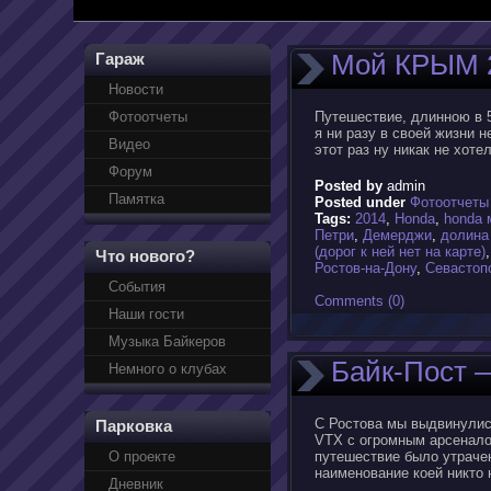
Мой КРЫМ 
Гараж
Новости
Фотоотчеты
Путешествие, длинною в 5
я ни разу в своей жизни 
Видео
этот раз ну никак не хоте
Форум
Posted by
admin
Памятка
Posted under
Фотоотчеты
Tags:
2014
,
Honda
,
honda 
Петри
,
Демерджи
,
долина
(дорог к ней нет на карте)
Что нового?
Ростов-на-Дону
,
Севастоп
События
Comments (0)
Наши гости
Музыка Байкеров
Байк-Пост 
Немного о клубах
С Ростова мы выдвинулись
Парковка
VTX с огромным арсеналом
О проекте
путешествие было утрачен
наименование коей никто 
Дневник