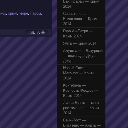
Бахчисарай — Крым
2014
ынок
,
крым
,
море
,
паром
,
Севастополь —
Балаклава — Крым
2014
Гора Ай-Петри —
Крым 2014
Ялта — Крым 2014
Алушта — п.Лазурный
— водопады Джур-
Джур
Новый Свет —
Меганом — Крым
2014
Коктебель —
Крепость Феодосии-
Крым 2014
Лисья Бухта — место
растаманов — Крым
2014
Байк-Пост —
Витязево — Анапа —