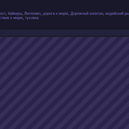
ост
,
байкеры
,
Витязево
,
дорога к морю
,
Дорожный капитан
,
индийский р
ствие к морю
,
тусовка