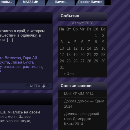
чтобы ..
МАГАЗИН
Память
Пробег Памяти
События
Август 2026
Пн
Вт
Ср
Чт
Пт
Сб
Вс
тчиков в край, в котором
ешествий в одиночку, в
1
2
ени. […]
3
4
5
6
7
8
9
10
11
12
13
14
15
16
17
18
19
20
21
22
23
та Витязево
,
Гора Ай-
24
25
26
27
28
29
30
бухта
,
Лисья Бухта
путешествия
,
растаманы
,
31
а
« Фев
Свежие записи
Мой КРЫМ 2014
Дорога домой — Крым
2014
иша, мчались на своем
Долина приведений
и в меня. За все
гора Демерджи —
ная черная штука,
Крым 2014