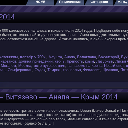
HOME
Предисловие
Фотоархив
Жить, 
2014
 000 километров началось в начале июля 2014 года. Подбирая себе попу
не была, хотелось найти душевную компанию. Имея опыт длительных пут
лось оставаться одной на дороге. И такие нашлись, в очень скором врем
мотоциклы
,
transalp v 700xl
,
Алушта
,
Анапа
,
Балаклава
,
Бахчисарай
,
Бух
 нарзанов
,
долина приведений
,
керчь
,
Крепость
,
крым
,
Лазурный
,
Лисья 
,
Меганом
,
Москва
,
мото путешествия
,
на пароме на Керчь
,
Новый свет
,
оль
,
Симферополь
,
Судак
,
Темрюк
,
трансальп
,
Феодосия
,
Щелкино
,
Ялт
— Витязево — Анапа — Крым 2014
 вечером, тратить время на сон отказались. Вован (Бикер Вовка) и Нат
 боеприпасов (палатки, рюкзаки, тапки) которые периодически скидывал
о имущества — несколько пар тапок, модные сандали, и какая-то стран
не вспомнил. (однако была […]