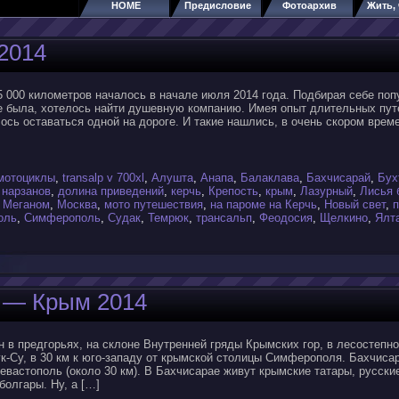
HOME
Предисловие
Фотоархив
Жить, 
2014
 000 километров началось в начале июля 2014 года. Подбирая себе попу
не была, хотелось найти душевную компанию. Имея опыт длительных пут
лось оставаться одной на дороге. И такие нашлись, в очень скором врем
мотоциклы
,
transalp v 700xl
,
Алушта
,
Анапа
,
Балаклава
,
Бахчисарай
,
Бух
 нарзанов
,
долина приведений
,
керчь
,
Крепость
,
крым
,
Лазурный
,
Лисья 
,
Меганом
,
Москва
,
мото путешествия
,
на пароме на Керчь
,
Новый свет
,
оль
,
Симферополь
,
Судак
,
Темрюк
,
трансальп
,
Феодосия
,
Щелкино
,
Ялт
 — Крым 2014
в предгорьях, на склоне Внутренней гряды Крымских гор, в лесостепно
к-Су, в 30 км к юго-западу от крымской столицы Симферополя. Бахчиса
вастополь (около 30 км). В Бахчисарае живут крымские татары, русские,
болгары. Ну, а […]