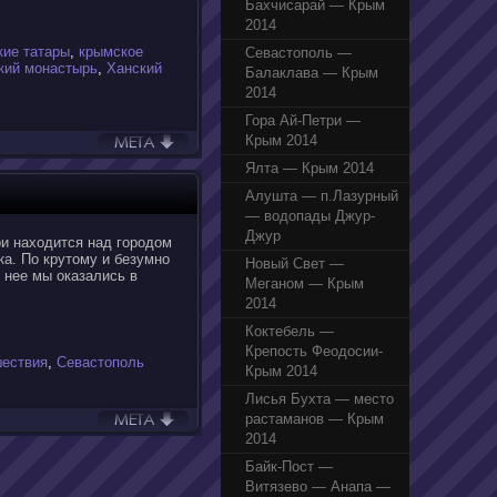
Бахчисарай — Крым
2014
кие татары
,
крымское
Севастополь —
кий монастырь
,
Ханский
Балаклава — Крым
2014
Гора Ай-Петри —
Крым 2014
Ялта — Крым 2014
Алушта — п.Лазурный
— водопады Джур-
Джур
и находится над городом
ка. По крутому и безумно
Новый Свет —
 нее мы оказались в
Меганом — Крым
2014
Коктебель —
Крепость Феодосии-
шествия
,
Севастополь
Крым 2014
Лисья Бухта — место
растаманов — Крым
2014
Байк-Пост —
Витязево — Анапа —