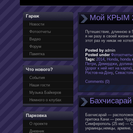
Мой КРЫМ 
Гараж
Новости
Фотоотчеты
Путешествие, длинною в 5
я ни разу в своей жизни 
Видео
этот раз ну никак не хоте
Форум
Posted by
admin
Памятка
Posted under
Фотоотчеты
Tags:
2014
,
Honda
,
honda 
Петри
,
Демерджи
,
долина
(дорог к ней нет на карте)
Что нового?
Ростов-на-Дону
,
Севастоп
События
Comments (0)
Наши гости
Музыка Байкеров
Бахчисарай
Немного о клубах
Бахчисарай — расположен 
Парковка
притока Качи — реки Чуру
О проекте
Симферополь (25 км) — Се
украинцы,немцы, армяне, 
Дневник