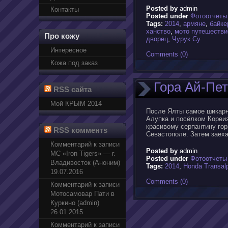
Posted by
admin
Контакты
Posted under
Фотоотчеты
Tags:
2014
,
армяне
,
байке
ханство
,
мото путешестви
Про кожу
дворец
,
Чурук Су
Интересное
Comments (0)
Кожа под заказ
Гора Ай-Пе
RSS сайта
Мой КРЫМ 2014
После Ялты самое шикарн
Алупка и посёлком Кореиз
красивому серпантину гор
RSS комментs
Севастополе. Затем заеха
Комментарий к записи
Posted by
admin
МС «Iron Tigers» — г.
Posted under
Фотоотчеты
Владивосток (Аноним)
Tags:
2014
,
Honda Transal
19.07.2016
Comments (0)
Комментарий к записи
Мотосамовар Пати в
Куркино (admin)
26.01.2015
Комментарий к записи