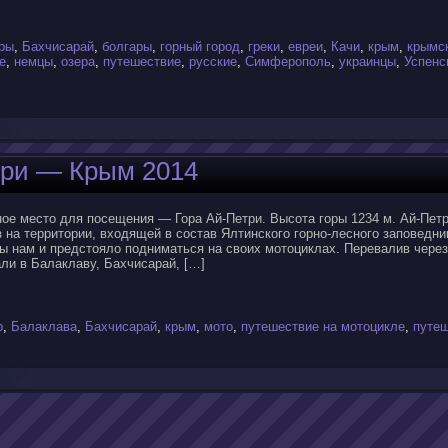
ры
,
Бахчисарай
,
болгары
,
горный город
,
греки
,
евреи
,
Качи
,
крым
,
крымс
е
,
немцы
,
озера
,
путешествие
,
русские
,
Симферополь
,
украинцы
,
Успенс
три — Крым 2014
ое место для посещения — Гора Ай-Петри. Высота горы 1234 м. Ай-Петр
 на территории, входящей в состав Ялтинского горно-лесного заповедни
ы нам и предстояло подниматься на своих мотоциклах. Перевалив через
ли в Балаклаву, Бахчисарай, […]
p
,
Балаклава
,
Бахчисарай
,
крым
,
мото
,
путешествие на мотоцикле
,
путе