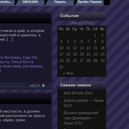
чтобы ..
МАГАЗИН
Память
Пробег Памяти
События
Август 2026
Пн
Вт
Ср
Чт
Пт
Сб
Вс
тчиков в край, в котором
ешествий в одиночку, в
1
2
ени. […]
3
4
5
6
7
8
9
10
11
12
13
14
15
16
17
18
19
20
21
22
23
та Витязево
,
Гора Ай-
24
25
26
27
28
29
30
бухта
,
Лисья Бухта
путешествия
,
растаманы
,
31
а
« Фев
Свежие записи
Мой КРЫМ 2014
Дорога домой — Крым
2014
й местности, в долине
Долина приведений
рай расположен на трассе
гора Демерджи —
 евреи, греки,
Крым 2014