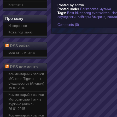
Контакты
Posted by
admin
Posted under
Байкерская музыка
Tags:
Best biker song ever written
,
Har
саундтреки
,
байкеры Америки
,
балл
Про кожу
Comments (0)
Интересное
Кожа под заказ
RSS сайта
Мой КРЫМ 2014
RSS комментs
Комментарий к записи
МС «Iron Tigers» — г.
Владивосток (Аноним)
19.07.2016
Комментарий к записи
Мотосамовар Пати в
Куркино (admin)
26.01.2015
Комментарий к записи