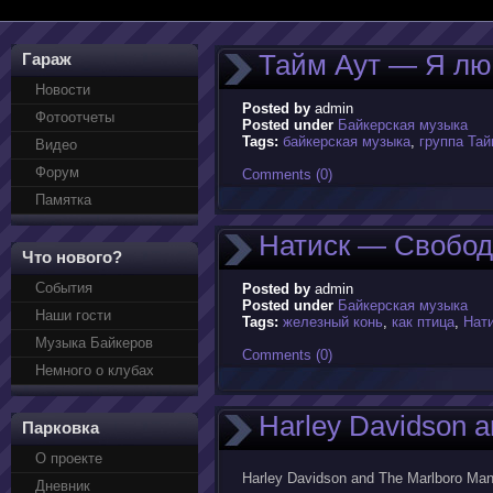
Тайм Аут — Я лю
Гараж
Новости
Posted by
admin
Фотоотчеты
Posted under
Байкерская музыка
Tags:
байкерская музыка
,
группа Тай
Видео
Форум
Comments (0)
Памятка
Натиск — Свободе
Что нового?
События
Posted by
admin
Posted under
Байкерская музыка
Наши гости
Tags:
железный конь
,
как птица
,
Нат
Музыка Байкеров
Comments (0)
Немного о клубах
Harley Davidson 
Парковка
О проекте
Harley Davidson and The Marlboro Ma
Дневник