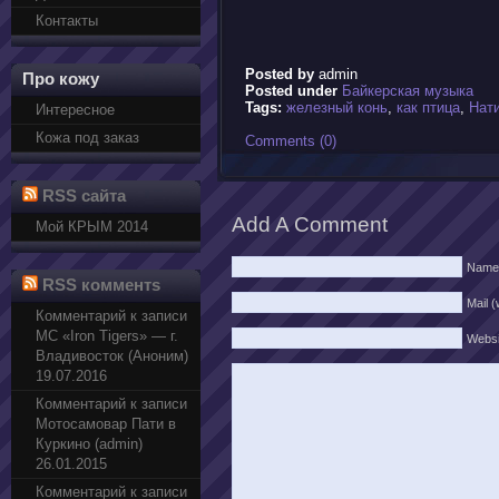
Контакты
Posted by
admin
Про кожу
Posted under
Байкерская музыка
Tags:
железный конь
,
как птица
,
Нат
Интересное
Кожа под заказ
Comments (0)
RSS сайта
Add A Comment
Мой КРЫМ 2014
Name
RSS комментs
Mail (
Комментарий к записи
МС «Iron Tigers» — г.
Websi
Владивосток (Аноним)
19.07.2016
Комментарий к записи
Мотосамовар Пати в
Куркино (admin)
26.01.2015
Комментарий к записи