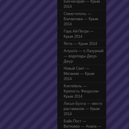
Бахчисарай — Крым
2014
Севастополь —
Балаклава — Крым
2014
Гора Ай-Петри —
Крым 2014
Ялта — Крым 2014
Алушта — п.Лазурный
— водопады Джур-
Джур
Новый Свет —
Меганом — Крым
2014
Коктебель —
Крепость Феодосии-
Крым 2014
Лисья Бухта — место
растаманов — Крым
2014
Байк-Пост —
Витязево — Анапа —