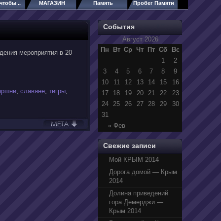
чтобы ..
МАГАЗИН
Память
Пробег Памяти
События
Август 2026
Пн
Вт
Ср
Чт
Пт
Сб
Вс
едения мероприятия в 20
1
2
3
4
5
6
7
8
9
10
11
12
13
14
15
16
оршни
,
славяне
,
тигры
,
17
18
19
20
21
22
23
24
25
26
27
28
29
30
31
« Фев
Свежие записи
Мой КРЫМ 2014
Дорога домой — Крым
2014
Долина приведений
гора Демерджи —
Крым 2014