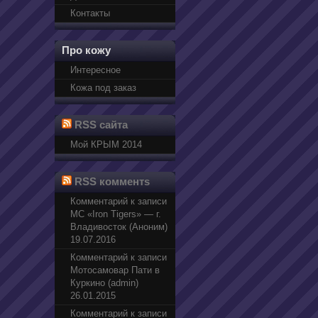
Контакты
Про кожу
Интересное
Кожа под заказ
RSS сайта
Мой КРЫМ 2014
RSS комментs
Комментарий к записи
МС «Iron Tigers» — г.
Владивосток (Аноним)
19.07.2016
Комментарий к записи
Мотосамовар Пати в
Куркино (admin)
26.01.2015
Комментарий к записи