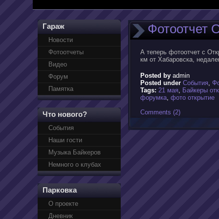
Фотоотчет О
Гараж
Новости
Фотоотчеты
А теперь фотоотчет с Отк
км от Хабаровска, недалек
Видео
Posted by
admin
Форум
Posted under
События
,
Ф
Памятка
Tags:
21 мая
,
Байкеры от
форумка
,
фото открытие
Comments (2)
Что нового?
События
Наши гости
Музыка Байкеров
Немного о клубах
Парковка
О проекте
Дневник