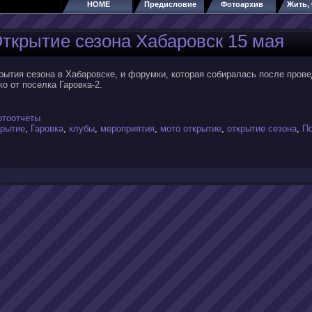
HOME
Предисловие
Фотоархив
Жить, 
ткрытие сезона Хабаровск 15 мая
рытия сезона в Хабаровске, и форумки, которая собиралась после пров
о от поселка Гаровка-2.
отоотчеты
крытие
,
Гаровка
,
клубы
,
мероприятия
,
мото открытие
,
открытие сезона
,
П