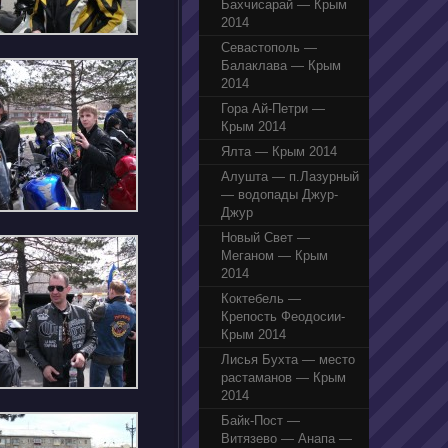
Бахчисарай — Крым
2014
Севастополь —
Балаклава — Крым
2014
Гора Ай-Петри —
Крым 2014
Ялта — Крым 2014
Алушта — п.Лазурный
— водопады Джур-
Джур
Новый Свет —
Меганом — Крым
2014
Коктебель —
Крепость Феодосии-
Крым 2014
Лисья Бухта — место
растаманов — Крым
2014
Байк-Пост —
Витязево — Анапа —