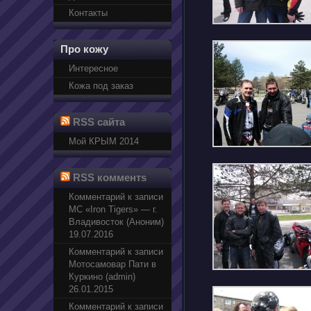
Контакты
Про кожу
Интересное
Кожа под заказ
RSS сайта
Мой КРЫМ 2014
RSS комментs
Комментарий к записи
МС «Iron Tigers» — г.
Владивосток (Аноним)
19.07.2016
Комментарий к записи
Мотосамовар Пати в
Куркино (admin)
26.01.2015
Комментарий к записи