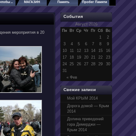
чтобы ..
МАГАЗИН
Память
Пробег Памяти
События
Август 2026
Пн
Вт
Ср
Чт
Пт
Сб
Вс
едения мероприятия в 20
1
2
3
4
5
6
7
8
9
10
11
12
13
14
15
16
17
18
19
20
21
22
23
24
25
26
27
28
29
30
31
« Фев
Свежие записи
Мой КРЫМ 2014
Дорога домой — Крым
2014
Долина приведений
гора Демерджи —
Крым 2014