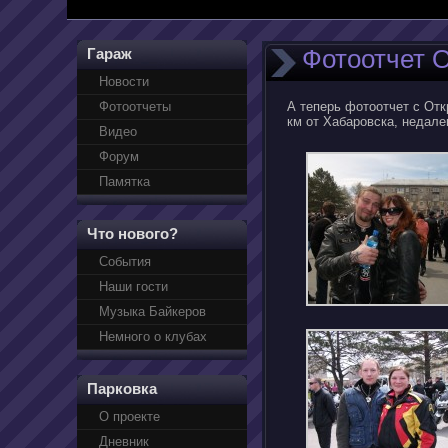
Фотоотчет О
Гараж
Новости
Фотоотчеты
А теперь фотоотчет с Отк
км от Хабаровска, недалек
Видео
Форум
Памятка
Что нового?
События
Наши гости
Музыка Байкеров
Немного о клубах
Парковка
О проекте
Дневник