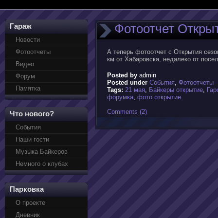
Фотоотчет Открыт
Гараж
Новости
Фотоотчеты
А теперь фотоотчет с Открытия сезо
км от Хабаровска, недалеко от посел
Видео
Posted by
admin
Форум
Posted under
События
,
Фотоотчеты
Памятка
Tags:
21 мая
,
Байкеры открытие
,
Гар
форумка
,
фото открытие
Comments (2)
Что нового?
События
Наши гости
Музыка Байкеров
Немного о клубах
Парковка
О проекте
Дневник