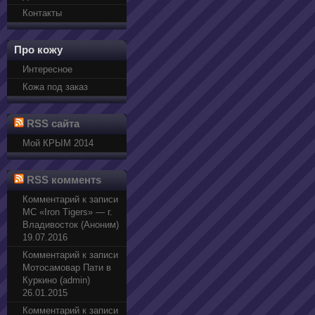
Контакты
Про кожу
Интересное
Кожа под заказ
RSS сайта
Мой КРЫМ 2014
RSS комментs
Комментарий к записи
МС «Iron Tigers» — г.
Владивосток (Аноним)
19.07.2016
Комментарий к записи
Мотосамовар Пати в
Куркино (admin)
26.01.2015
Комментарий к записи