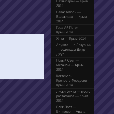
Бахчисарай — Крым
2014
Севастополь —
Балаклава — Крым
2014
Гора Ай-Петри —
Крым 2014
Ялта — Крым 2014
Алушта — п.Лазурный
— водопады Джур-
Джур
Новый Свет —
Меганом — Крым
2014
Коктебель —
Крепость Феодосии-
Крым 2014
Лисья Бухта — место
растаманов — Крым
2014
Байк-Пост —
Витязево — Анапа —