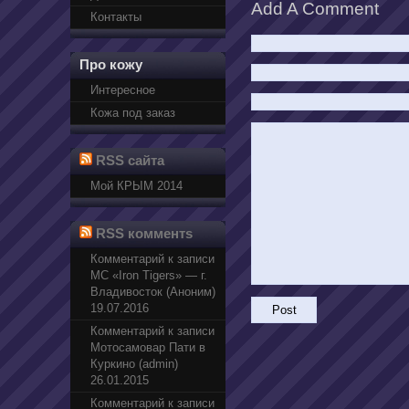
Add A Comment
Контакты
Про кожу
Интересное
Кожа под заказ
RSS сайта
Мой КРЫМ 2014
RSS комментs
Комментарий к записи
МС «Iron Tigers» — г.
Владивосток (Аноним)
19.07.2016
Комментарий к записи
Мотосамовар Пати в
Куркино (admin)
26.01.2015
Комментарий к записи