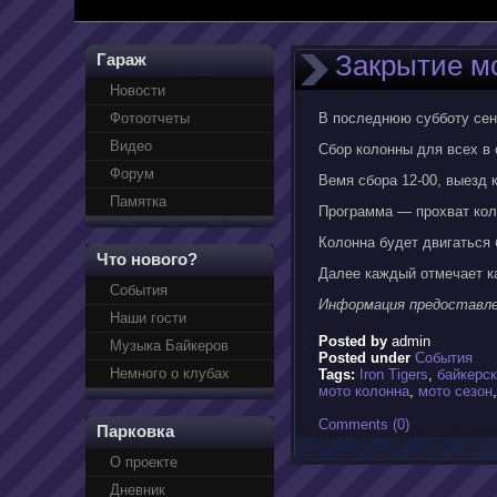
Закрытие мо
Гараж
Новости
Фотоотчеты
В последнюю субботу сент
Видео
Сбор колонны для всех в 
Форум
Вемя сбора 12-00, выезд 
Памятка
Программа — прохват кол
Колонна будет двигаться 
Что нового?
Далее каждый отмечает ка
События
Информация предоставле
Наши гости
Posted by
admin
Музыка Байкеров
Posted under
События
Немного о клубах
Tags:
Iron Tigers
,
байкерск
мото колонна
,
мото сезон
Comments (0)
Парковка
О проекте
Дневник