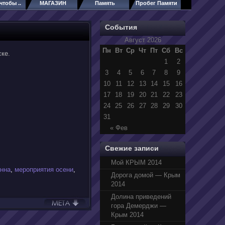
чтобы ..
МАГАЗИН
Память
Пробег Памяти
События
Август 2026
Пн
Вт
Ср
Чт
Пт
Сб
Вс
ке.
1
2
3
4
5
6
7
8
9
10
11
12
13
14
15
16
17
18
19
20
21
22
23
24
25
26
27
28
29
30
31
« Фев
Свежие записи
Мой КРЫМ 2014
нна
,
мероприятия осени
,
Дорога домой — Крым
2014
Долина приведений
гора Демерджи —
Крым 2014