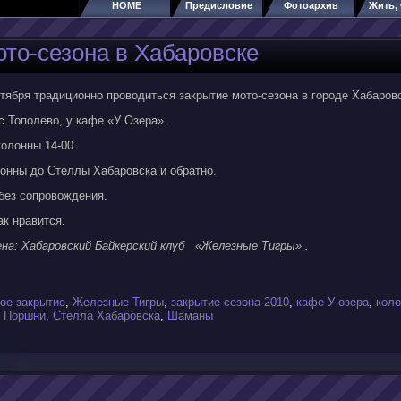
HOME
Предисловие
Фотоархив
Жить, 
то-сезона в Хабаровске
ября традиционно проводиться закрытие мото-сезона в городе Хабаровс
с.Тополево, у кафе «У Озера».
колонны 14-00.
онны до Стеллы Хабаровска и обратно.
без сопровождения.
к нравится.
на: Хабаровский Байкерский клуб «Железные Тигры» .
ое закрытие
,
Железные Тигры
,
закрытие сезона 2010
,
кафе У озера
,
коло
,
Поршни
,
Стелла Хабаровска
,
Шаманы