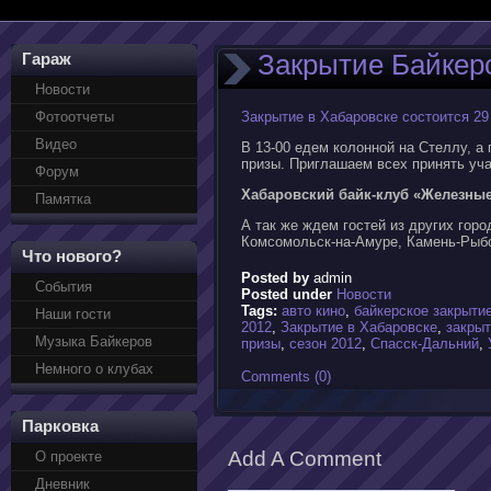
Закрытие Байкерс
Гараж
Новости
Фотоотчеты
Закрытие в Хабаровске состоится 29
Видео
В 13-00 едем колонной на Стеллу, а
призы. Приглашаем всех принять уча
Форум
Хабаровский байк-клуб «Железные
Памятка
А так же ждем гостей из других гор
Комсомольск-на-Амуре, Камень-Рыб
Что нового?
Posted by
admin
События
Posted under
Новости
Tags:
авто кино
,
байкерское закрыти
Наши гости
2012
,
Закрытие в Хабаровске
,
закрыт
Музыка Байкеров
призы
,
сезон 2012
,
Спасск-Дальний
,
Немного о клубах
Comments (0)
Парковка
Add A Comment
О проекте
Дневник