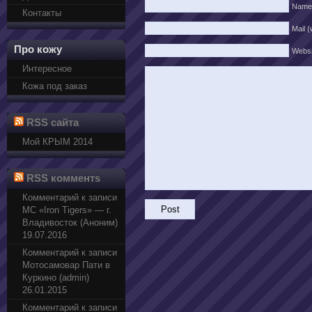
Name
Контакты
Mail (
Про кожу
Websi
Интересное
Кожа под заказ
RSS сайта
Мой КРЫМ 2014
RSS комментs
Комментарий к записи
МС «Iron Tigers» — г.
Владивосток (Аноним)
19.07.2016
Комментарий к записи
Мотосамовар Пати в
Куркино (admin)
26.01.2015
Комментарий к записи