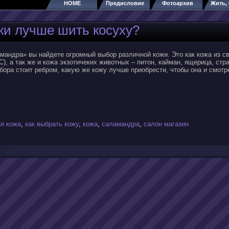
HOME
Предисловие
Фотоархив
Жить, 
жи лучше шить косуху?
андра» вы найдете огромный выбор различной кожи. Это как кожа из св
С), а так же и кожа экзотичеких животных – питон, кайман, ящерица, стр
бора стоит ребром, какую же кожу лучше приобрести, чтобы она и смот
ая кожа
,
как выбрать кожу
,
кожа
,
саламандра
,
салон магазин