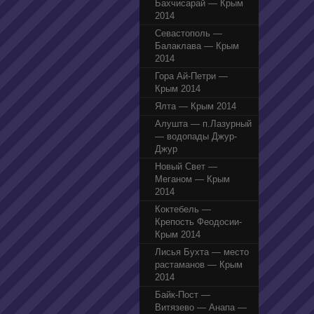
Бахчисарай — Крым
2014
Севастополь —
Балаклава — Крым
2014
Гора Ай-Петри —
Крым 2014
Ялта — Крым 2014
Алушта — п.Лазурный
— водопады Джур-
Джур
Новый Свет —
Меганом — Крым
2014
Коктебель —
Крепость Феодосии-
Крым 2014
Лисья Бухта — место
растаманов — Крым
2014
Байк-Пост —
Витязево — Анапа —