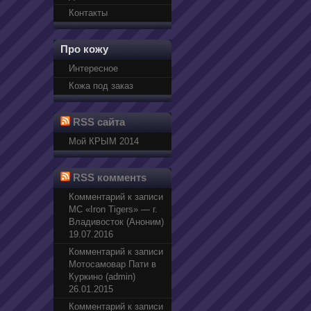
Контакты
Про кожу
Интересное
Кожа под заказ
RSS сайта
Мой КРЫМ 2014
RSS комментs
Комментарий к записи
МС «Iron Tigers» — г.
Владивосток (Аноним)
19.07.2016
Комментарий к записи
Мотосамовар Пати в
Куркино (admin)
26.01.2015
Комментарий к записи