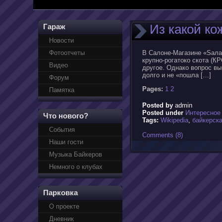
Из какой ко
Гараж
Новости
Фотоотчеты
В Салоне-Магазине «Sалам
крупно-рогатоко скота (КР
Видео
другое. Однако вопрос вы
долго и не «пошла […]
Форум
Pages:
1
2
Памятка
Posted by
admin
Posted under
Интересное
Что нового?
Tags:
Wikipedia
,
байкерск
События
Comments (8)
Наши гости
Музыка Байкеров
Немного о клубах
Парковка
О проекте
Дневник