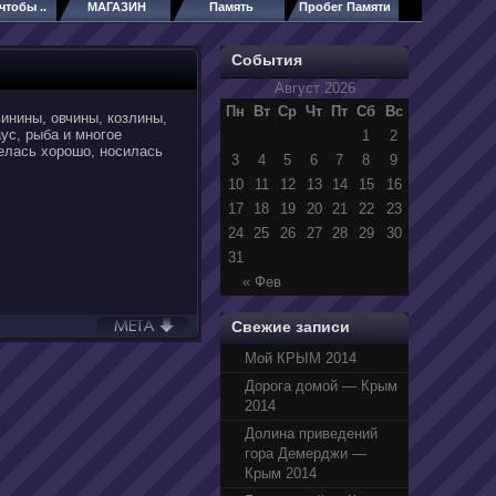
чтобы ..
МАГАЗИН
Память
Пробег Памяти
События
Август 2026
Пн
Вт
Ср
Чт
Пт
Сб
Вс
инины, овчины, козлины,
аус, рыба и многое
1
2
релась хорошо, носилась
3
4
5
6
7
8
9
10
11
12
13
14
15
16
17
18
19
20
21
22
23
24
25
26
27
28
29
30
31
« Фев
Свежие записи
Мой КРЫМ 2014
Дорога домой — Крым
2014
Долина приведений
гора Демерджи —
Крым 2014