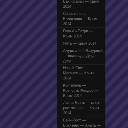
Бахчисарай — Крым
2014
Севастополь —
Балаклава — Крым
2014
Гора Ай-Петри —
Крым 2014
Ялта — Крым 2014
Алушта — п.Лазурный
— водопады Джур-
Джур
Новый Свет —
Меганом — Крым
2014
Коктебель —
Крепость Феодосии-
Крым 2014
Лисья Бухта — место
растаманов — Крым
2014
Байк-Пост —
Витязево — Анапа —