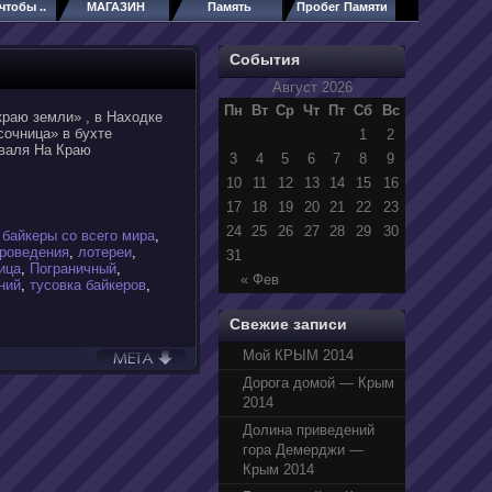
чтобы ..
МАГАЗИН
Память
Пробег Памяти
События
Август 2026
Пн
Вт
Ср
Чт
Пт
Сб
Вс
краю земли» , в Находке
сочница» в бухте
1
2
иваля На Краю
3
4
5
6
7
8
9
10
11
12
13
14
15
16
17
18
19
20
21
22
23
24
25
26
27
28
29
30
,
байкеры со всего мира
,
проведения
,
лотереи
,
31
ица
,
Пограничный
,
« Фев
ний
,
тусовка байкеров
,
Свежие записи
Мой КРЫМ 2014
Дорога домой — Крым
2014
Долина приведений
гора Демерджи —
Крым 2014