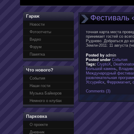
Фестиваль 
Гараж
Новости
Фотоотчеты
точная карта места прове
принимает гостей со всег
Видео
Руднево. Добраться до к
Земли-2011: 11 августа (ч
Форум
Памятка
Posted by
admin
Posted under
События
Tags:
CryptoX
,
Deathonator
Большой камень
,
Владиво
Что нового?
Международный фестива
развлекательная програм
События
Уссурийск
,
Ферромагнит
,
Наши гости
Comments (3)
Музыка Байкеров
Немного о клубах
Парковка
О проекте
Дневник