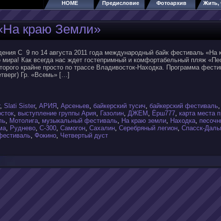
HOME
Предисловие
Фотоархив
Жить, 
«На краю Земли»
дения С 9 по 14 августа 2011 года международный байк фестиваль «На 
о мира! Как всегда нас ждет гостепримный и комфортабельный пляж «Пе
оторого крайне просто по трассе Владивосток-Находка. Программа фест
етверг) Гр. «Всемь» […]
,
Slati Sister
,
АРИЯ
,
Арсеньев
,
байкерский тусич
,
байкерский фестиваль
сток
,
выступление группы Ария
,
Газолин
,
ДЖЕМ
,
Ёрш777
,
карта места 
ль
,
Мотолига
,
музыкальный фестиваль
,
На краю земли
,
Находка
,
песочн
ма
,
Руднево
,
С-300
,
Самогон
,
Сахалин
,
Серебряный легион
,
Спасск-Даль
фестиваль
,
Фокино
,
Четвертый дуст