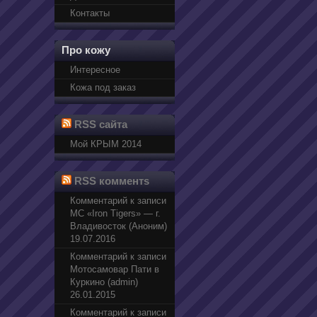
Контакты
Про кожу
Интересное
Кожа под заказ
RSS сайта
Мой КРЫМ 2014
RSS комментs
Комментарий к записи
МС «Iron Tigers» — г.
Владивосток (Аноним)
19.07.2016
Комментарий к записи
Мотосамовар Пати в
Куркино (admin)
26.01.2015
Комментарий к записи