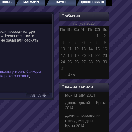
чтобы ..
МАГАЗИН
Память
Пробег Памяти
События
Август 2026
Пн
Вт
Ср
Чт
Пт
Сб
Вс
орый проводится для
е «Песчаная», пляж
1
2
 не забывали отснять
3
4
5
6
7
8
9
10
11
12
13
14
15
16
17
18
19
20
21
22
23
24
25
26
27
28
29
30
31
йкеры у моря
,
байкеры
« Фев
йкерского сезона
,
ы
Свежие записи
Мой КРЫМ 2014
Дорога домой — Крым
2014
Долина приведений
гора Демерджи —
Крым 2014