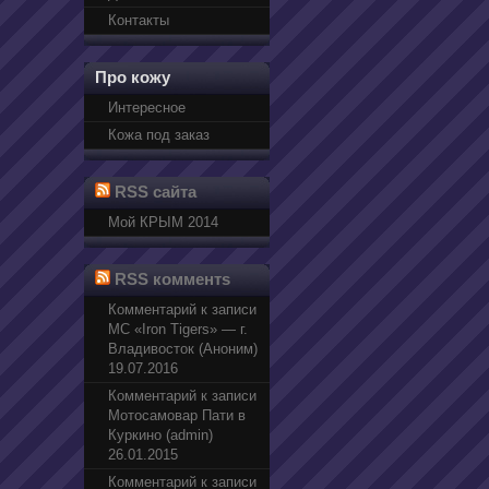
Контакты
Про кожу
Интересное
Кожа под заказ
RSS сайта
Мой КРЫМ 2014
RSS комментs
Комментарий к записи
МС «Iron Tigers» — г.
Владивосток (Аноним)
19.07.2016
Комментарий к записи
Мотосамовар Пати в
Куркино (admin)
26.01.2015
Комментарий к записи