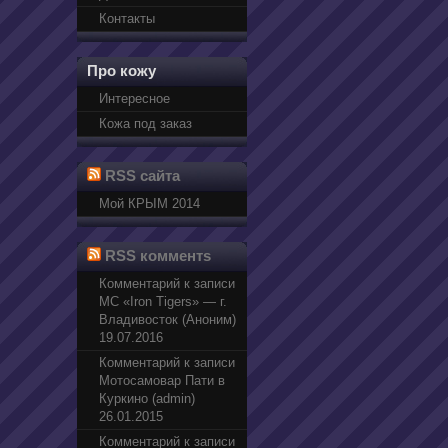
Контакты
Про кожу
Интересное
Кожа под заказ
RSS сайта
Мой КРЫМ 2014
RSS комментs
Комментарий к записи
МС «Iron Tigers» — г.
Владивосток (Аноним)
19.07.2016
Комментарий к записи
Мотосамовар Пати в
Куркино (admin)
26.01.2015
Комментарий к записи