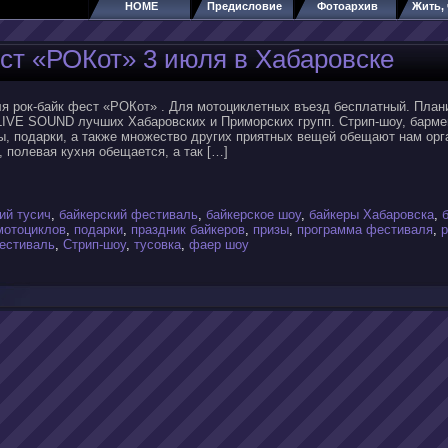
HOME
Предисловие
Фотоархив
Жить, 
ст «РОКот» 3 июля в Хабаровске
ля рок-байк фест «РОКот» . Для мотоциклетных въезд бесплатный. План
LIVE SOUND лучших Хабаровских и Приморских групп. Стрип-шоу, барме
ы, подарки, а также множество других приятных вещей обещают нам орг
, полевая кухня обещается, а так […]
ий тусич
,
байкерский фестиваль
,
байкерское шоу
,
байкеры Хабаровска
,
мотоциклов
,
подарки
,
праздник байкеров
,
призы
,
программа фестиваля
,
р
естиваль
,
Стрип-шоу
,
тусовка
,
фаер шоу