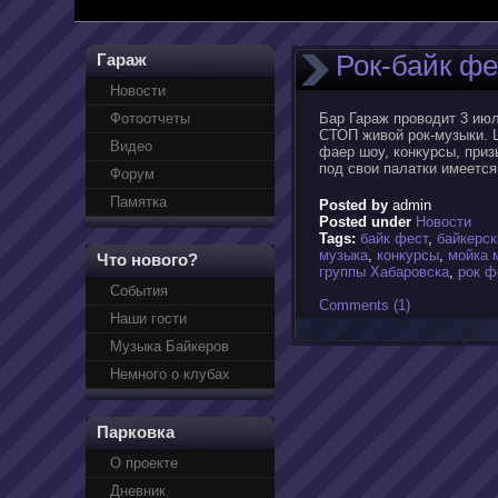
Рок-байк фе
Гараж
Новости
Фотоотчеты
Бар Гараж проводит 3 ию
СТОП живой рок-музыки. 
Видео
фаер шоу, конкурсы, приз
под свои палатки имеется
Форум
Памятка
Posted by
admin
Posted under
Новости
Tags:
байк фест
,
байкерск
музыка
,
конкурсы
,
мойка 
Что нового?
группы Хабаровска
,
рок ф
События
Comments (1)
Наши гости
Музыка Байкеров
Немного о клубах
Парковка
О проекте
Дневник