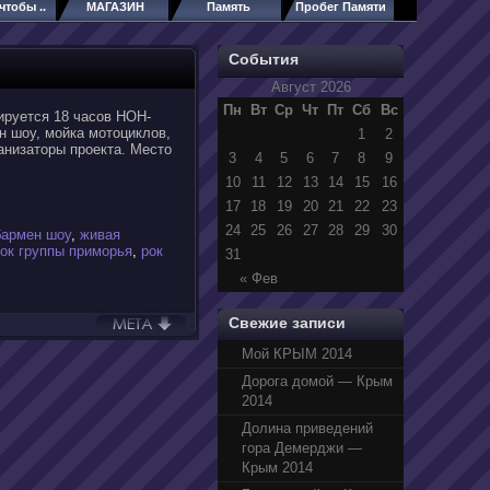
чтобы ..
МАГАЗИН
Память
Пробег Памяти
События
Август 2026
Пн
Вт
Ср
Чт
Пт
Сб
Вс
ируется 18 часов НОН-
н шоу, мойка мотоциклов,
1
2
анизаторы проекта. Место
3
4
5
6
7
8
9
10
11
12
13
14
15
16
17
18
19
20
21
22
23
24
25
26
27
28
29
30
бармен шоу
,
живая
ок группы приморья
,
рок
31
« Фев
Свежие записи
Мой КРЫМ 2014
Дорога домой — Крым
2014
Долина приведений
гора Демерджи —
Крым 2014