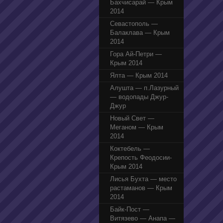
Бахчисарай — Крым
2014
Севастополь —
Балаклава — Крым
2014
Гора Ай-Петри —
Крым 2014
Ялта — Крым 2014
Алушта — п.Лазурный
— водопады Джур-
Джур
Новый Свет —
Меганом — Крым
2014
Коктебель —
Крепость Феодосии-
Крым 2014
Лисья Бухта — место
растаманов — Крым
2014
Байк-Пост —
Витязево — Анапа —