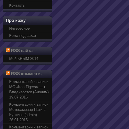
Контакты
Про кожу
Интересное
Кожа под заказ
RSS сайта
Мой КРЫМ 2014
RSS комментs
Комментарий к записи
МС «Iron Tigers» — г.
Владивосток (Аноним)
19.07.2016
Комментарий к записи
Мотосамовар Пати в
Куркино (admin)
26.01.2015
Комментарий к записи