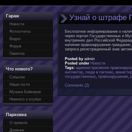
Узнай о штрафе 
Гараж
Новости
Фотоотчеты
Бесплатное информирование о налич
через портал Государственных и Муни
Видео
внутренних дел Российской Федерац
наличии правонарушения гражданин 
Форум
запроса регистрационный знак автом
Памятка
Posted by
admin
Posted under
Новости
Tags:
административное правонаруш
Что нового?
инспектор
,
люди в пагонах
,
министер
государственных
,
правонарушение
,
События
Наши гости
Comments (2)
Музыка Байкеров
Немного о клубах
Парковка
О проекте
Дневник