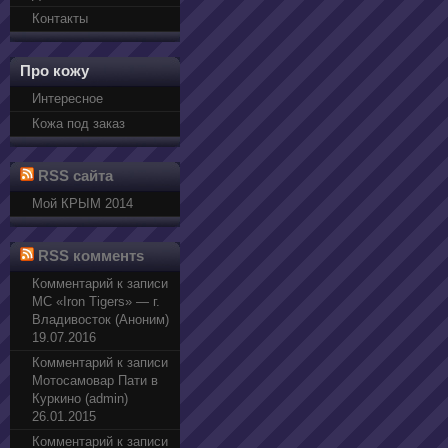
Контакты
Про кожу
Интересное
Кожа под заказ
RSS сайта
Мой КРЫМ 2014
RSS комментs
Комментарий к записи
МС «Iron Tigers» — г.
Владивосток (Аноним)
19.07.2016
Комментарий к записи
Мотосамовар Пати в
Куркино (admin)
26.01.2015
Комментарий к записи