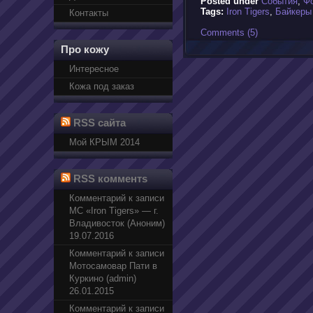
Posted under
События
,
Ф
Tags:
Iron Tigers
,
Байкеры
Контакты
Comments (5)
Про кожу
Интересное
Кожа под заказ
RSS сайта
Мой КРЫМ 2014
RSS комментs
Комментарий к записи
МС «Iron Tigers» — г.
Владивосток (Аноним)
19.07.2016
Комментарий к записи
Мотосамовар Пати в
Куркино (admin)
26.01.2015
Комментарий к записи