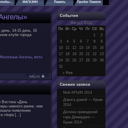
чтобы ..
МАГАЗИН
Память
Пробег Памяти
Ангелы»
События
Август 2026
Пн
Вт
Ср
Чт
Пт
Сб
Вс
3 день, 14-15 день, 16
вном клубе города
1
2
3
4
5
6
7
8
9
10
11
12
13
14
15
16
17
18
19
20
21
22
23
Железные Ангелы
,
мото
24
25
26
27
28
29
30
31
« Фев
Свежие записи
Мой КРЫМ 2014
Дорога домой — Крым
о Востока «День
2014
керы намного ранее, чем
мешала появлению
Долина приведений
та сбора […]
гора Демерджи —
Крым 2014