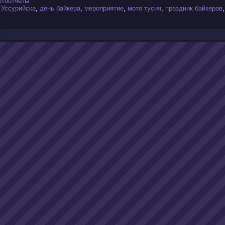
отоотчеты
 Уссурийска
,
день байкера
,
мероприятие
,
мото тусич
,
праздник байкеров