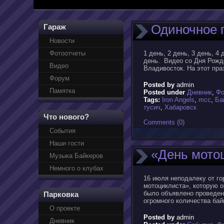
Одиночное 
Гараж
Новости
Фотоотчеты
1 день, 2 день, 3 день, 4 
день. Видео со Дня Рожд
Видео
Владивосток. На этот пра
Форум
Posted by
admin
Памятка
Posted under
Дневник
,
Фо
Tags:
Iron Angels
,
mcc
,
Ба
тусич
,
Хабаровск
Что нового?
Comments (0)
События
Наши гости
«День мотоц
Музыка Байкеров
Немного о клубах
16 июля неподалеку от го
мотоциклиста», которую 
было объявлено проведен
Парковка
огромного количества бай
О проекте
Posted by
admin
Дневник