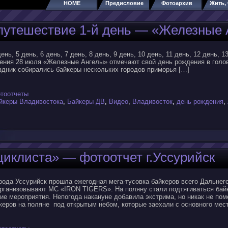
HOME
Предисловие
Фотоархив
Жить, 
путешествие 1-й день — «Железные 
день, 5 день, 6 день, 7 день, 8 день, 9 день, 10 день, 11 день, 12 день, 1
ения 28 июля «Железные Ангелы» отмечают свой день рождения в голо
здник собирались байкеры нескольких городов приморья […]
тоотчеты
йкеры Владивостока
,
Байкеры ДВ
,
Видео
,
Владивосток
,
день рождения
,
иклиста» — фотоотчет г.Уссурийск
рода Уссурийск прошла ежегодная мега-тусовка байкеров всего Дальнег
организовывают MC «IRON TIGERS». На поляну стали подтягиваться бай
ие мероприятия. Непогода накануне добавила экстрима, но никак не по
керов на поляне под открытым небом, которые заехали с основного мес