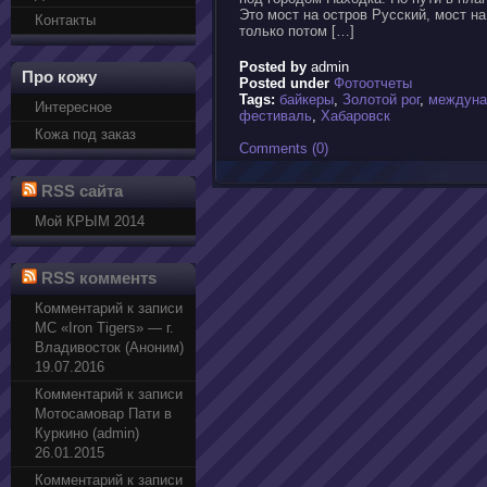
Это мост на остров Русский, мост н
Контакты
только потом […]
Posted by
admin
Про кожу
Posted under
Фотоотчеты
Tags:
байкеры
,
Золотой рог
,
междуна
Интересное
фестиваль
,
Хабаровск
Кожа под заказ
Comments (0)
RSS сайта
Мой КРЫМ 2014
RSS комментs
Комментарий к записи
МС «Iron Tigers» — г.
Владивосток (Аноним)
19.07.2016
Комментарий к записи
Мотосамовар Пати в
Куркино (admin)
26.01.2015
Комментарий к записи