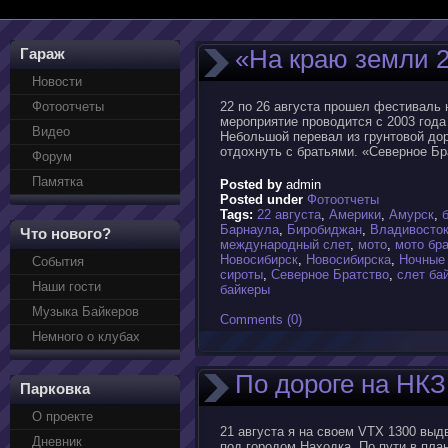
«На краю земли 
Гараж
Новости
Фотоотчеты
22 по 26 августа прошел фестиваль 
мероприятие проводится с 2003 года 
Видео
Небольшой перевал из грунтовой дор
отдохнуть с братьями. «Северное Бр
Форум
Памятка
Posted by
admin
Posted under
Фотоотчеты
Tags:
22 августа
,
Америки
,
Амурск
,
Барнаула
,
Биробиджан
,
Владивосто
Что нового?
международный слет
,
мото
,
мото бр
Новосибирск
,
Новосибирска
,
Ночные
События
сироты
,
Северное Братство
,
слет ба
Наши гости
байкеры
Музыка Байкеров
Comments (0)
Немного о клубах
По дороге на НКЗ
Парковка
О проекте
21 августа я на своем VTX 1300 выд
Дневник
под городом Находка. По пути в пл