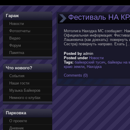
Фестиваль НА КРА
Гараж
Новости
Фотоотчеты
Мотолига Находка МС сообщает: Нак
Официальная информация: Фестиваль 
Видео
Лашкевича (как доехать): повернуть
Сестра) повернуть направо. Ехать [
Форум
Памятка
Posted by
admin
Posted under
Новости
Tags:
байкерский тусич
,
байкеры на 
краю земли
,
Находка
Что нового?
Comments (0)
События
Наши гости
Музыка Байкеров
Немного о клубах
Парковка
О проекте
Дневник