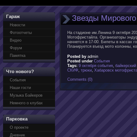
Звезды Мирового
Гараж
Новости
Фотоотчеты
На стадионе им.Ленина 9 октября 20
Мотофристайла. Организаторы эндур
Видео
начнется в 17-00. Билеты в кассах г
Планируется въезд мото колонны, к
Форум
Памятка
Posted by
admin
Posted under
События
Tags:
9 октября события
,
байкерский
СКИФ
,
трюки
,
Хабаровск мотофрист
Что нового?
Comments (0)
События
Наши гости
Музыка Байкеров
Немного о клубах
Парковка
О проекте
Дневник