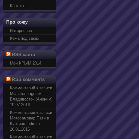
Контакты
Про кожу
Интересное
Кожа под заказ
RSS сайта
Мой КРЫМ 2014
RSS комментs
Комментарий к записи
МС «Iron Tigers» — г.
Владивосток (Аноним)
19.07.2016
Комментарий к записи
Мотосамовар Пати в
Куркино (admin)
26.01.2015
Комментарий к записи