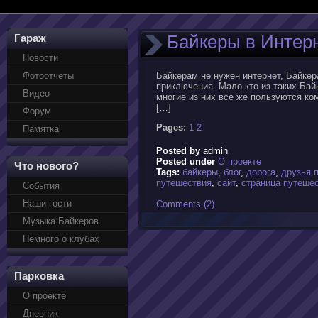
Байкеры в Интер
Гараж
Новости
Фотоотчеты
Байкерам не нужен интернет, Байкер
приключения. Мало кто из таких Бай
Видео
многие из них все же пользуются ко
[…]
Форум
Pages:
1
2
Памятка
Posted by
admin
Posted under
О проекте
Что нового?
Tags:
байкеры
,
блог
,
дорога
,
друзья 
путешествия
,
сайт
,
страница путеше
События
Наши гости
Comments (2)
Музыка Байкеров
Немного о клубах
Парковка
О проекте
Дневник