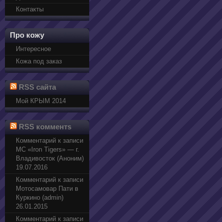
Контакты
Про кожу
Интересное
Кожа под заказ
RSS сайта
Мой КРЫМ 2014
RSS комментs
Комментарий к записи
МС «Iron Tigers» — г.
Владивосток (Аноним)
19.07.2016
Комментарий к записи
Мотосамовар Пати в
Куркино (admin)
26.01.2015
Комментарий к записи