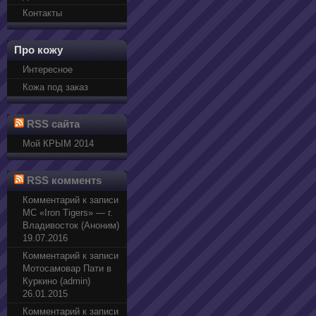
Контакты
Про кожу
Интересное
Кожа под заказ
RSS сайта
Мой КРЫМ 2014
RSS комментs
Комментарий к записи
МС «Iron Tigers» — г.
Владивосток (Аноним)
19.07.2016
Комментарий к записи
Мотосамовар Пати в
Куркино (admin)
26.01.2015
Комментарий к записи