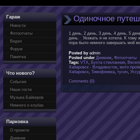
Одиночное путеш
Гараж
Новости
Фотоотчеты
1 день, 2 день, 3 день, 4 день, 5 ден
день. Уезжать я не хотела. К тому 
Видео
пора было немного завершать мой м
Форум
Posted by
admin
Памятка
Posted under
Дневник
,
Фотоотчеты
Tags:
VTX
,
Бухта стекланная
,
Весел
Хабаровск - Владивосток
,
мото пробе
Хабаровск
,
Тимофеевка
,
тусич
,
Уссу
Что нового?
Comments (0)
События
Наши гости
Музыка Байкеров
Немного о клубах
Парковка
О проекте
Дневник