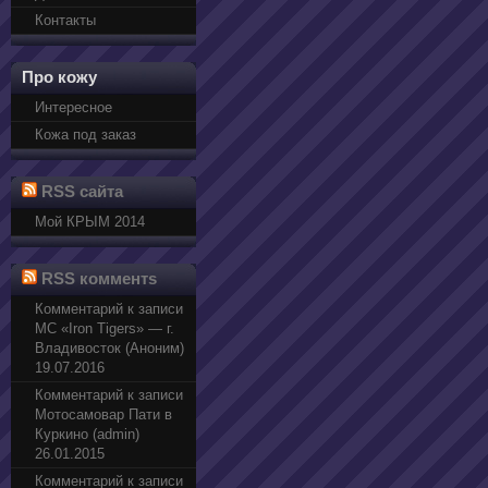
Контакты
Про кожу
Интересное
Кожа под заказ
RSS сайта
Мой КРЫМ 2014
RSS комментs
Комментарий к записи
МС «Iron Tigers» — г.
Владивосток (Аноним)
19.07.2016
Комментарий к записи
Мотосамовар Пати в
Куркино (admin)
26.01.2015
Комментарий к записи