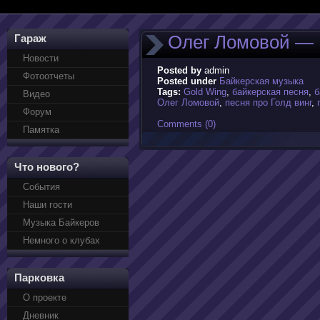
Олег Ломовой — 
Гараж
Новости
Posted by
admin
Фотоотчеты
Posted under
Байкерская музыка
Tags:
Gold Wing
,
байкерская песня
,
б
Видео
Олег Ломовой
,
песня про Голд винг
,
Форум
Comments (0)
Памятка
Что нового?
События
Наши гости
Музыка Байкеров
Немного о клубах
Парковка
О проекте
Дневник