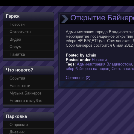
Открытие Байкерс
Гараж
Новости
Фотоотчеты
Администрация города Владивостока
мероприятие посвященное открытию б
Видео
сбора НЕ БУДЕТ! (ул. Светланская,
Сбор байкеров состоится 6 мая 2012
Форум
Памятка
Posted by
admin
Posted under
Новости
Tags:
Администрация Владивостока
сбор байкеров на лодке
,
Светланска
Что нового?
Comments (2)
События
Наши гости
Музыка Байкеров
Немного о клубах
Парковка
О проекте
Дневник