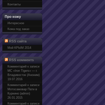
Контакты
Про кожу
Интересное
Кожа под заказ
RSS сайта
Мой КРЫМ 2014
RSS комментs
Комментарий к записи
МС «Iron Tigers» — г.
Владивосток (Аноним)
19.07.2016
Комментарий к записи
Мотосамовар Пати в
Куркино (admin)
26.01.2015
Комментарий к записи