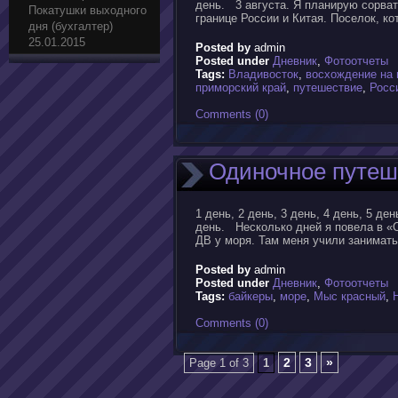
день. 3 августа. Я планирую сорват
Покатушки выходного
границе России и Китая. Поселок, ко
дня (бухгалтер)
25.01.2015
Posted by
admin
Posted under
Дневник
,
Фотоотчеты
Tags:
Владивосток
,
восхождение на 
приморский край
,
путешествие
,
Росс
Comments (0)
Одиночное путеш
1 день, 2 день, 3 день, 4 день, 5 ден
день. Несколько дней я повела в «
ДВ у моря. Там меня учили занимать
Posted by
admin
Posted under
Дневник
,
Фотоотчеты
Tags:
байкеры
,
море
,
Мыс красный
,
Comments (0)
2
3
»
Page 1 of 3
1