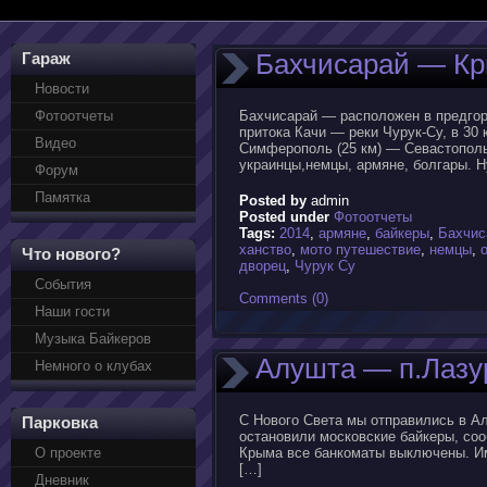
Бахчисарай — Кр
Гараж
Новости
Фотоотчеты
Бахчисарай — расположен в предгорь
притока Качи — реки Чурук-Су, в 30
Видео
Симферополь (25 км) — Севастополь 
украинцы,немцы, армяне, болгары. Ну
Форум
Памятка
Posted by
admin
Posted under
Фотоотчеты
Tags:
2014
,
армяне
,
байкеры
,
Бахчис
ханство
,
мото путешествие
,
немцы
,
Что нового?
дворец
,
Чурук Су
События
Comments (0)
Наши гости
Музыка Байкеров
Алушта — п.Лаз
Немного о клубах
С Нового Света мы отправились в Ал
Парковка
остановили московские байкеры, сооб
О проекте
Крыма все банкоматы выключены. Име
[…]
Дневник