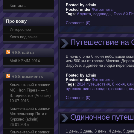
Posted by
admin
Контакты
Posted under
Фотоотчеты
Tags:
Алушта
,
водопады
,
Гора Ай-Пе
Про кожу
Comments (0)
Интересное
Кожа под заказ
Путешествие на 
RSS сайта
В ночь с 5 на 6 июня небольшой ком
Мой КРЫМ 2014
чем 500 км от города Москва. Дор
Зарубье, а далее на лодке переправ
Posted by
admin
RSS комментs
Posted under
Фотоотчеты
Tags:
2014 путешествия
,
8 июня
,
бай
Комментарий к записи
путешествие на хонде трансальп
,
се
МС «Iron Tigers» — г.
Владивосток (Аноним)
Comments (0)
19.07.2016
Комментарий к записи
Мотосамовар Пати в
Одиночное путеш
Куркино (admin)
26.01.2015
1 день, 2 день, 3 день, 4 день, 5 ден
Комментарий к записи