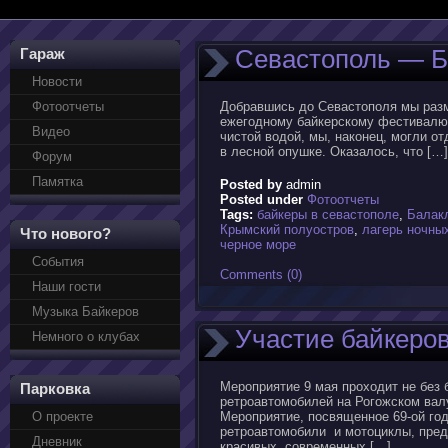
Севастополь — Б
Гараж
Новости
Фотоотчеты
Добравшись до Севастополя мы разме
ежегодному байкерскому фестивалю 
Видео
чистой водой, мы, наконец, могли от
в лесной опушке. Оказалось, что […]
Форум
Памятка
Posted by
admin
Posted under
Фотоотчеты
Tags:
байкеры в севастополе
,
Балак
Крымский полуостров
,
лагерь ночны
Что нового?
черное море
События
Comments (0)
Наши гости
Музыка Байкеров
Участие байкеро
Немного о клубах
Мероприятие 9 мая проходит не без 
Парковка
ретроавтомобилей на Рогожском валу
О проекте
Мероприятие, посвященное 69-ой го
ретроавтомобили и мотоциклы, пред
Дневник
красивых, современных […]