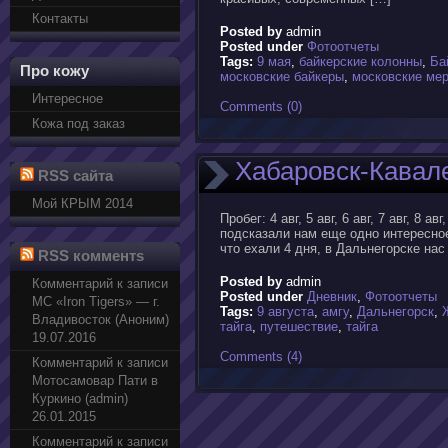
Контакты
Posted by
admin
Posted under
Фотоотчеты
Tags:
9 мая
,
байкерские колонны
,
Ба
Про кожу
московские байкеры
,
московские ме
Интересное
Comments (0)
Кожа под заказ
Хабаровск-Кавале
RSS сайта
Мой КРЫМ 2014
Пробег: 4 авг, 5 авг, 6 авг, 7 авг, 8 а
подсказали нам еще одно интересное
что ехали 4 дня, в Дальнегорске нас
RSS комментs
Posted by
admin
Комментарий к записи
Posted under
Дневник
,
Фотоотчеты
МС «Iron Tigers» — г.
Tags:
9 августа
,
амгу
,
Дальнегорск
,
Владивосток (Аноним)
тайга
,
путешествие
,
тайга
19.07.2016
Comments (4)
Комментарий к записи
Мотосамовар Пати в
Куркино (admin)
26.01.2015
Комментарий к записи