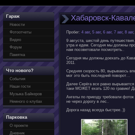
Хабаровск-Кавале
Гараж
Новости
Фотоотчеты
Пробег:
4 авг
,
5 авг
,
6 авг,
7 авг
,
8 авг
,
Видео
9 августа, шестой день путешествия
утра и едем. Сегодня мы должны про
Форум
нам посоветовали посмотреть..
Памятка
Сегодня мы должны доехать до Кава
2011.
Что нового?
Средняя скорость 80, вырываюсь впе
мог это быть последний поворот…
События
Далее Серёга все равно вырывается в
Наши гости
таки МОЖЕТ ехать 120 по гравию! Даже 
Музыка Байкеров
Ангелы по приезду требовали фоток 
Немного о клубах
не через дорогу в лес..
Дорога назад всегда быстрее..))
Парковка
О проекте
Дневник