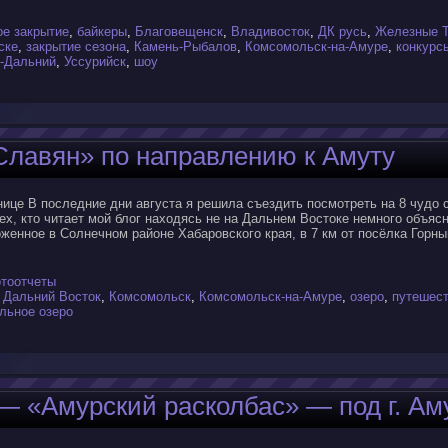
ое закрытие
,
байкеры
,
Благовещенск
,
Владивосток
,
ДК русь
,
Железные Т
ске
,
закрытие сезона
,
Камень-Рыбалов
,
Комсомольск-на-Амуре
,
конкурс
-Дальний
,
Уссурийск
,
шоу
«Славян» по направлению к Амуту
нице В последние дни августа я решила съездить посмотреть на 8 чудо с
тех, кто читает мой блог находясь не на Дальнем Востоке немного объя
женное в Солнечном районе Хабаровского края, в 7 км от посёлка Горны
тоотчеты
,
Дальний Восток
,
Комсомольск
,
Комсомольск-на-Амуре
,
озеро
,
путешес
льное озеро
— «Амурский расколбас» — под г. Ам