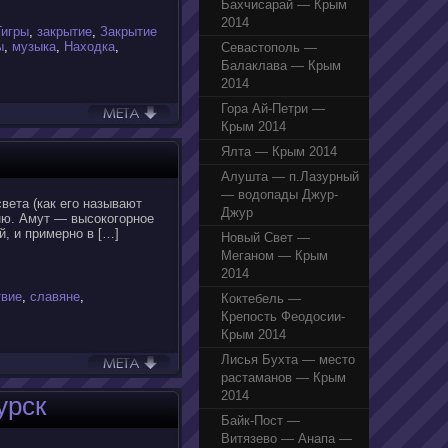
Бахчисарай — Крым
2014
игры
,
закрытие
,
Закрытие
ы
,
музыка
,
Находка
,
Севастополь —
Балаклава — Крым
2014
Гора Ай-Петри —
Крым 2014
Ялта — Крым 2014
Алушта — п.Лазурный
— водопады Джур-
вета (как его называют
Джур
сню. Амут — высокогорное
й, и примерно в […]
Новый Свет —
Меганом — Крым
2014
твие
,
славяне
,
Коктебель —
Крепость Феодосии-
Крым 2014
Лисья Бухта — место
растаманов — Крым
2014
урск
Байк-Пост —
Витязево — Анапа —