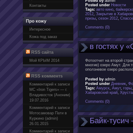
Posted by
admin
Posted under
Новости
Контакты
Tags:
авто кино
,
байкерск
2012
,
Закрытие в Хабаров
призы
,
сезон 2012
,
Спасск
Про кожу
Comments (0)
Интересное
Кожа под заказ
в гостях у 
RSS сайта
Мой КРЫМ 2014
Фотоотчет на второй стра
многие) озеро Амут. Для 
оползневое озеро располо
RSS комментs
Posted by
admin
Posted under
Дневник
,
Фо
Комментарий к записи
Tags:
Амурск
,
Амут
,
горы
МС «Iron Tigers» — г.
Хабаровский край
,
Хруста
Владивосток (Аноним)
19.07.2016
Comments (0)
Комментарий к записи
Мотосамовар Пати в
Куркино (admin)
Байк-тусич 
26.01.2015
Комментарий к записи