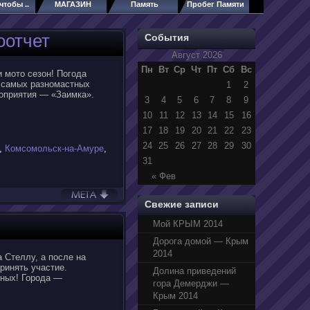
чтобы ..
МАГАЗИН
Память
Пробег Памяти
оотчет
События
Август 2026
Пн
Вт
Ср
Чт
Пт
Сб
Вс
и мото сезон! Погода
м самых разномастных
1
2
роприятия — «Заимка».
3
4
5
6
7
8
9
10
11
12
13
14
15
16
17
18
19
20
21
22
23
24
25
26
27
28
29
30
,
Комсомольск-на-Амуре
,
31
« Фев
Свежие записи
Мой КРЫМ 2014
Дорога домой — Крым
2014
а Стеллу, а после на
ринять участие.
Долина приведений
ьных! Города —
гора Демерджи —
Крым 2014