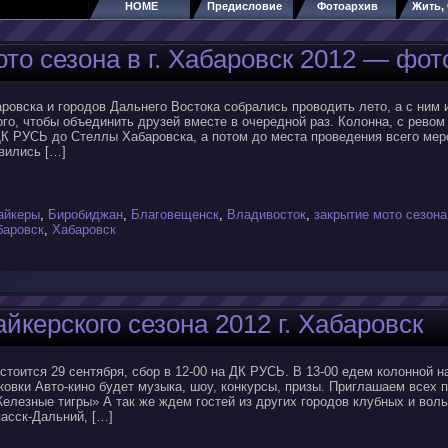
HOME
Предисловие
Фотоархив
Жить, 
то сезона в г. Хабаровск 2012 — фот
ровска и городов Дальнего Востока собрались проводить лето, а с ним 
го, чтобы объединить друзей вместе в очередной раз. Колонна, с рево
ДК РУСЬ до Стеллы Хабаровска, а потом до места проведения всего ме
вились […]
айкеры
,
Биробиджан
,
Благовещенск
,
Владивосток
,
закрытие мото сезона
баровск
,
Хабаровск
йкерского сезона 2012 г. Хабаровск
стоится 29 сентября, сбор в 12-00 на ДК РУСЬ. В 13-00 едем колонной н
ковки Авто-кино будет музыка, шоу, конкурсы, призы. Приглашаем всех п
елезные тигры» А так же ждем гостей из других городов клубных и вол
асск-Дальний, […]