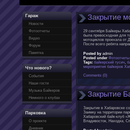
Закрытие мо
Гараж
Новости
Фотоотчеты
29 сентября Байкеры Хаба
была превосходная для то
Видео
мотоциклов проехала от 
После всего ребята напра
Форум
Памятка
Posted by
admin
Posted under
Фотоотчеты
Tags:
байкерский тусич
,
б
мероприятия байкеров Ха
Что нового?
Comments (0)
События
Наши гости
Музыка Байкеров
Закрытие Ба
Немного о клубах
Закрытие в Хабаровске со
Заимку на территории пар
Парковка
Хабаровский байк-клуб «Ж
О проекте
Владивосток, Находка, Сп
Дневник