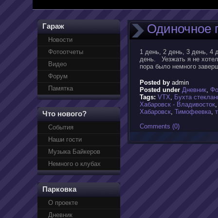
Одиночное 
Гараж
Новости
Фотоотчеты
1 день, 2 день, 3 день, 4 
день. Уезжать я не хотел
Видео
пора было немного завер
Форум
Posted by
admin
Памятка
Posted under
Дневник
,
Фо
Tags:
VTX
,
Бухта стеклан
Хабаровск - Владивосток
Хабаровск
,
Тимофеевка
,
Что нового?
Comments (0)
События
Наши гости
Музыка Байкеров
Немного о клубах
Парковка
О проекте
Дневник