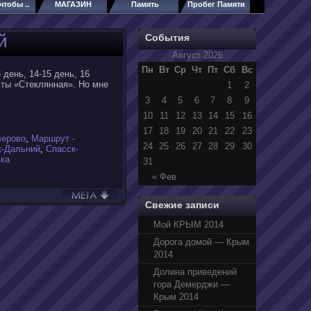
чтобы ..
МАГАЗИН
Память
Пробег Памяти
й
События
Август 2026
Пн
Вт
Ср
Чт
Пт
Сб
Вс
3 день, 14-15 день, 16
хты «Стеклянная». Но мне
1
2
3
4
5
6
7
8
9
10
11
12
13
14
15
16
17
18
19
20
21
22
23
лерово
,
Маршрут -
24
25
26
27
28
29
30
к-Дальний
,
Спасск-
вка
31
« Фев
Свежие записи
Мой КРЫМ 2014
Дорога домой — Крым
2014
Долина приведений
гора Демерджи —
Крым 2014