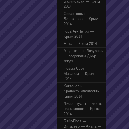
Бахчисарай — Крым
2014
Севастополь —
Балаклава — Крым
2014
Гора Ай-Петри —
Крым 2014
Ялта — Крым 2014
Алушта — п.Лазурный
— водопады Джур-
Джур
Новый Свет —
Меганом — Крым
2014
Коктебель —
Крепость Феодосии-
Крым 2014
Лисья Бухта — место
растаманов — Крым
2014
Байк-Пост —
Витязево — Анапа —