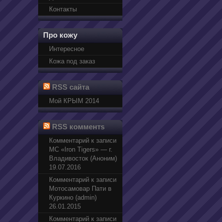
Контакты
Про кожу
Интересное
Кожа под заказ
RSS сайта
Мой КРЫМ 2014
RSS комментs
Комментарий к записи
МС «Iron Tigers» — г.
Владивосток (Аноним)
19.07.2016
Комментарий к записи
Мотосамовар Пати в
Куркино (admin)
26.01.2015
Комментарий к записи