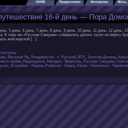
HOME
Предисловие
Фотоархив
Жить, 
путешествие 16-й день — Пора Домо
день, 5 день, 6 день, 7 день, 8 день, 9 день, 10 день, 11 день, 12 день, 1
а. К тому же «Русские Самураи» собирались делать тусич на берегу бу
шать мой морской […]
тоотчеты
ная
,
Веселый Яр
,
Владивосток - о. Русский
,
ВТХ
,
Золотая Долина
,
Кава
,
мото пробег
,
Надеждинск
,
Находка - Врангель
,
Русские Самураи
,
Спасс
тусич
,
Уссурийск - Камень-Рыбалов - Ханка
,
Ханка - Ленинское - Черниго