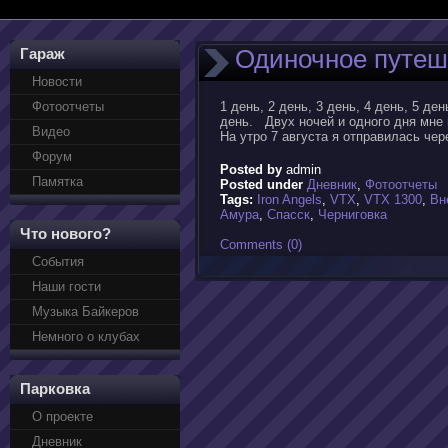
Одиночное путеше
Гараж
Новости
Фотоотчеты
1 день, 2 день, 3 день, 4 день, 5 ден
день. Двух ночей и одного дня мне 
Видео
На утро 7 августа я отправилась чер
Форум
Posted by
admin
Памятка
Posted under
Дневник
,
Фотоотчеты
Tags:
Iron Angels
,
VTX
,
VTX 1300
,
Вн
Амура
,
Спасск
,
Черниговка
Что нового?
Comments (0)
События
Наши гости
Музыка Байкеров
Немного о клубах
Парковка
О проекте
Дневник