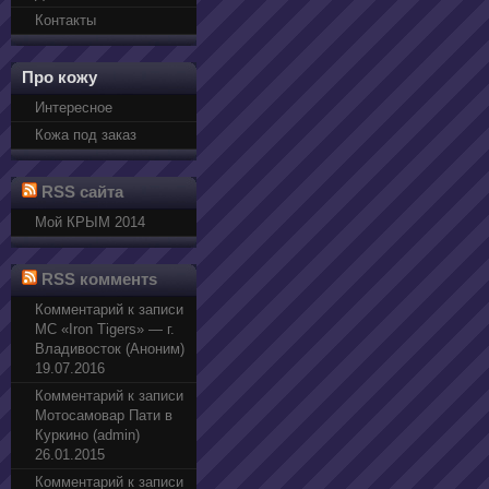
Контакты
Про кожу
Интересное
Кожа под заказ
RSS сайта
Мой КРЫМ 2014
RSS комментs
Комментарий к записи
МС «Iron Tigers» — г.
Владивосток (Аноним)
19.07.2016
Комментарий к записи
Мотосамовар Пати в
Куркино (admin)
26.01.2015
Комментарий к записи