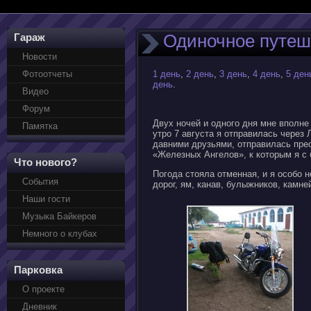
Одиночное путеше
Гараж
Новости
Фотоотчеты
1 день
,
2 день
,
3 день
,
4 день
,
5 ден
день
.
Видео
Форум
Двух ночей и одного дня мне вполне
Памятка
утро 7 августа я отправилась через
давними друзьями, отправилась пре
«Железных Ангелов», к которым я с
Что нового?
Погода стояла отменная, и я особо 
События
дорог, ям, канав, булыжников, камней
Наши гости
Музыка Байкеров
Немного о клубах
Парковка
О проекте
Дневник