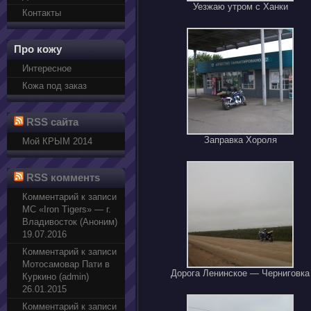
Уезжаю утром с Ханки
Контакты
Про кожу
Интересное
Кожа под заказ
RSS сайта
Заправка Хороля
Мой КРЫМ 2014
RSS комментs
Комментарий к записи
МС «Iron Tigers» — г.
Владивосток (Аноним)
19.07.2016
Комментарий к записи
Мотосамовар Пати в
Дорога Ленинское — Черниговка
Куркино (admin)
26.01.2015
Комментарий к записи