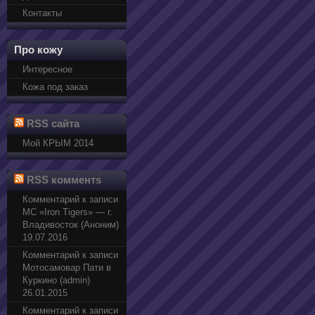
Контакты
Про кожу
Интересное
Кожа под заказ
RSS сайта
Мой КРЫМ 2014
RSS комментs
Комментарий к записи
МС «Iron Tigers» — г.
Владивосток (Аноним)
19.07.2016
Комментарий к записи
Мотосамовар Пати в
Куркино (admin)
26.01.2015
Комментарий к записи