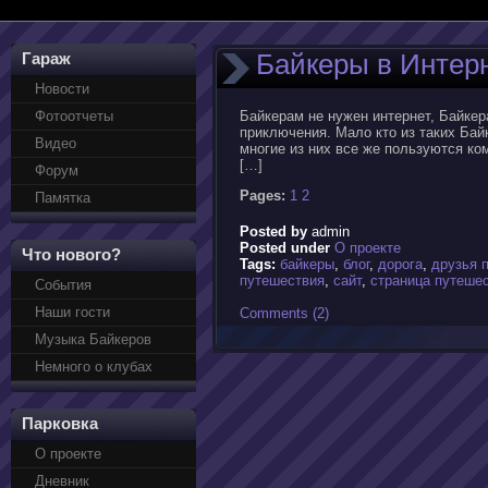
Байкеры в Интер
Гараж
Новости
Фотоотчеты
Байкерам не нужен интернет, Байкер
приключения. Мало кто из таких Бай
Видео
многие из них все же пользуются ко
[…]
Форум
Pages:
1
2
Памятка
Posted by
admin
Posted under
О проекте
Что нового?
Tags:
байкеры
,
блог
,
дорога
,
друзья 
путешествия
,
сайт
,
страница путеше
События
Наши гости
Comments (2)
Музыка Байкеров
Немного о клубах
Парковка
О проекте
Дневник