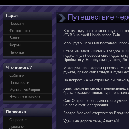
Путешествие чер
Гараж
Новости
Фотоотчеты
В этом году не так много путешеств
(CYBI) на соей Honda Africa Twin.
Видео
Маршрут у него был поставлен прое
Форум
Старт начался 2 июня и вот уже 16 ч
Памятка
подтолкнул ( совсем еще недавно к
Прибалтику, Белоруссию, Литву, Лат
Что нового?
Мотоцикл, на котором проехало мно
рунете, прямо -таки тянул в путешес
События
На вопрос: «А не страшно ли, одному
Наши гости
Христианин по своему вероисповедан
Музыка Байкеров
брата, оказался монастырь, распол
Немного о клубах
Сам Остров очень сильно его удивил
на всем пути следования.
Парковка
Завтра Алексей стартует во Владиво
О проекте
Удачи на дороге тебе, Алексей!
Дневник