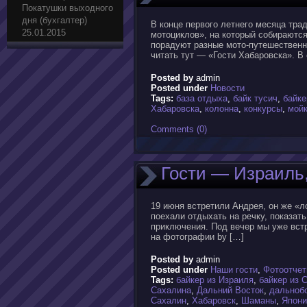
Покатушки выходного
дня (бухгалтер)
В конце первого летнего месяца тра
25.01.2015
мотоциклов», на который собираются
порадуют разные мото-путешественни
читать тут — «Гости Хабаровска». В
Posted by
admin
Posted under
Новости
Tags:
база отдыха
,
байк тусич
,
байке
Хабаровска
,
колонна
,
конкурсы
,
мойк
Comments (0)
Гости — Израиль
19 июня встретили Андрея, он же «
поехали отдыхать на речку, показат
приключения. Под вечер мы уже встр
на фотографии by […]
Posted by
admin
Posted under
Наши гости
,
Фотоотче
Tags:
байкер из Израиля
,
байкер из 
Сахалина
,
Дальний Восток
,
дальноб
Сахалин
,
Хабаровск
,
Шаманы
,
Япони