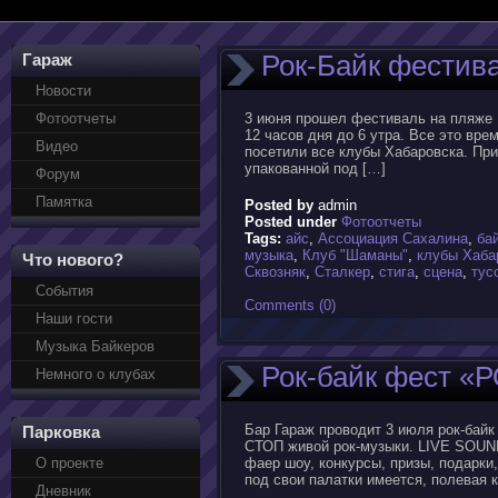
Рок-Байк фестива
Гараж
Новости
Фотоотчеты
3 июня прошел фестиваль на пляже 
12 часов дня до 6 утра. Все это вр
Видео
посетили все клубы Хабаровска. При
упакованной под […]
Форум
Памятка
Posted by
admin
Posted under
Фотоотчеты
Tags:
айс
,
Ассоциация Сахалина
,
ба
музыка
,
Клуб "Шаманы"
,
клубы Хаба
Что нового?
Сквозняк
,
Сталкер
,
стига
,
сцена
,
тус
События
Comments (0)
Наши гости
Музыка Байкеров
Рок-байк фест «Р
Немного о клубах
Бар Гараж проводит 3 июля рок-бай
Парковка
СТОП живой рок-музыки. LIVE SOUND
О проекте
фаер шоу, конкурсы, призы, подарки
под свои палатки имеется, полевая к
Дневник