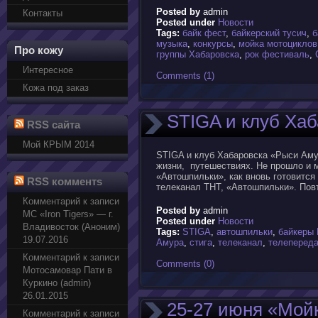
Posted by
admin
Контакты
Posted under
Новости
Tags:
байк фест
,
байкерский тусич
,
б
музыка
,
конкурсы
,
мойка мотоциклов
Про кожу
группы Хабаровска
,
рок фестиваль
,
Интересное
Comments (1)
Кожа под заказ
STIGA и клуб Ха
RSS сайта
Мой КРЫМ 2014
STIGA и клуб Хабаровска «Рыси Амур
жизни, путешествиях. Не прошло и м
«Автошпильки», как вновь готовится
RSS комментs
телеканал ТНТ, «Автошпильки». Повт
Комментарий к записи
Posted by
admin
МС «Iron Tigers» — г.
Posted under
Новости
Владивосток (Аноним)
Tags:
STIGA
,
автошпильки
,
байкеры
19.07.2016
Амура
,
стига
,
телеканал
,
телеперед
Комментарий к записи
Comments (0)
Мотосамовар Пати в
Куркино (admin)
26.01.2015
25-27 июня «Мой
Комментарий к записи