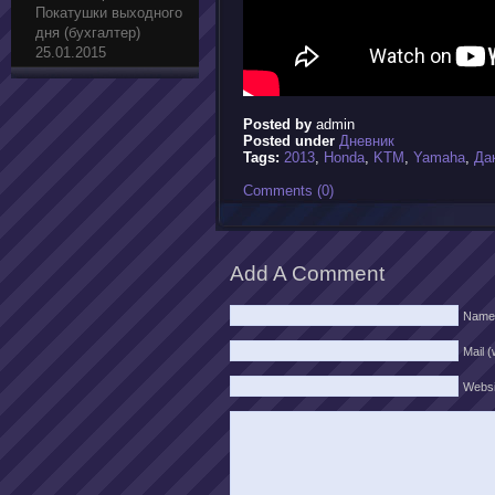
Покатушки выходного
дня (бухгалтер)
25.01.2015
Posted by
admin
Posted under
Дневник
Tags:
2013
,
Honda
,
KTM
,
Yamaha
,
Да
Comments (0)
Add A Comment
Name
Mail (
Websi