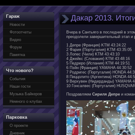
Дакар 2013. Итог
Гараж
Новости
Фотоотчеты
Вчера в Сантьяго в последний в это
преодолели завершительный этап и
Видео
1 Депре (Франция) KTМ 43:24:22
Форум
2 Фария (Португалия) KTM 43:35:05
3 Лопес (Чили) KTM 43:43:10
Памятка
4 Джейкс (Словакия) КTM 43:48:16
5 Педреро (Испания) КTM 44:19:51
6 Пэйн (Франция) YAMAHA 44:30:52
Что нового?
7 Родригес (Португалия) HONDA 44:3
8 Пиццолито (Аргентина) HONDA 44:5
События
9 Верхувен (Нидерданды) YAMAHA 4
10 Гонсалвес (Португалия) HUSQVAR
Наши гости
Музыка Байкеров
Поздравляем
Сириля Депре
и коман
Немного о клубах
Парковка
О проекте
Дневник