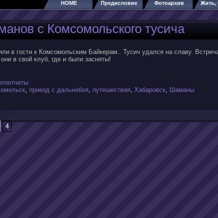
HOME
Предисловие
Фотоархив
Жить, 
манов с Комсомольского тусича
ли в гости к Комсомольским Байкерам.. Тусич удался на славу. Встреч
они в свой клуб, где и были засняты!
отоотчеты
омольск
,
приезд с дальнобоя
,
путешествия
,
Хабаровск
,
Шаманы
4