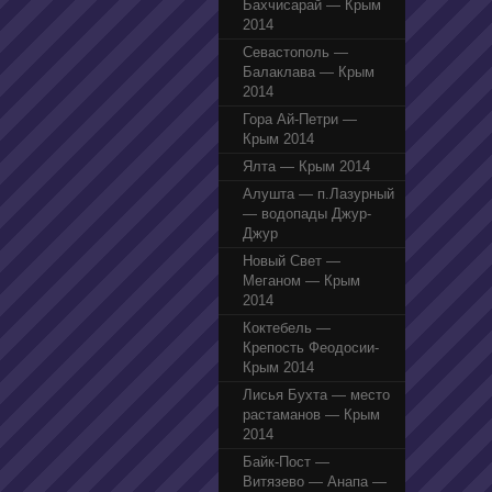
Бахчисарай — Крым
2014
Севастополь —
Балаклава — Крым
2014
Гора Ай-Петри —
Крым 2014
Ялта — Крым 2014
Алушта — п.Лазурный
— водопады Джур-
Джур
Новый Свет —
Меганом — Крым
2014
Коктебель —
Крепость Феодосии-
Крым 2014
Лисья Бухта — место
растаманов — Крым
2014
Байк-Пост —
Витязево — Анапа —