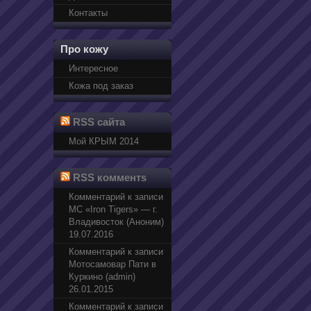
Контакты
Про кожу
Интересное
Кожа под заказ
RSS сайта
Мой КРЫМ 2014
RSS комментs
Комментарий к записи
МС «Iron Tigers» — г.
Владивосток (Аноним)
19.07.2016
Комментарий к записи
Мотосамовар Пати в
Куркино (admin)
26.01.2015
Комментарий к записи