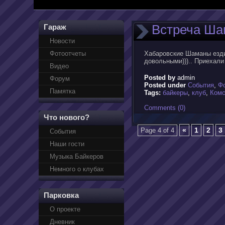
Встреча Ша
Гараж
Новости
Фотоотчеты
Хабаровские Шаманы езди
довольными))).. Приехали 
Видео
Posted by
admin
Форум
Posted under
События
,
Ф
Памятка
Tags:
байкеры
,
клуб
,
Комс
Comments (0)
Что нового?
«
1
2
3
Page 4 of 4
События
Наши гости
Музыка Байкеров
Немного о клубах
Парковка
О проекте
Дневник