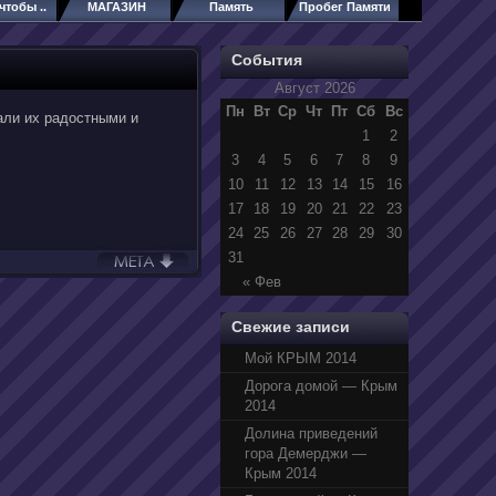
чтобы ..
МАГАЗИН
Память
Пробег Памяти
События
Август 2026
Пн
Вт
Ср
Чт
Пт
Сб
Вс
али их радостными и
1
2
3
4
5
6
7
8
9
10
11
12
13
14
15
16
17
18
19
20
21
22
23
24
25
26
27
28
29
30
31
« Фев
Свежие записи
Мой КРЫМ 2014
Дорога домой — Крым
2014
Долина приведений
гора Демерджи —
Крым 2014