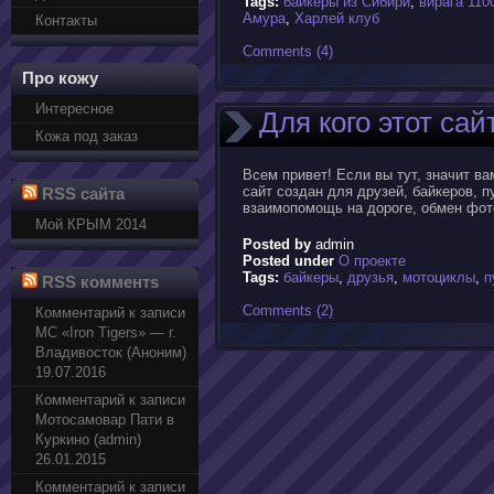
Tags:
байкеры из Сибири
,
вирага 110
Амура
,
Харлей клуб
Контакты
Comments (4)
Про кожу
Интересное
Для кого этот сай
Кожа под заказ
Всем привет! Если вы тут, значит ва
сайт создан для друзей, байкеров,
RSS сайта
взаимопомощь на дороге, обмен фот
Мой КРЫМ 2014
Posted by
admin
Posted under
О проекте
Tags:
байкеры
,
друзья
,
мотоциклы
,
п
RSS комментs
Comments (2)
Комментарий к записи
МС «Iron Tigers» — г.
Владивосток (Аноним)
19.07.2016
Комментарий к записи
Мотосамовар Пати в
Куркино (admin)
26.01.2015
Комментарий к записи