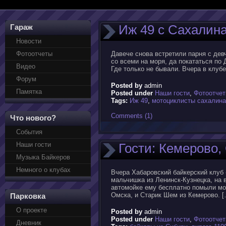
Иж 49 с Сахалин
Гараж
Новости
Фотоотчеты
Давече снова встретили парня с дев
со всеми на моря, да покататься по
Видео
Где только не бывали. Вчера в клуб
Форум
Posted by
admin
Памятка
Posted under
Наши гости
,
Фотоотче
Tags:
Иж 49
,
мотоциклисты сахалина
Comments (1)
Что нового?
События
Наши гости
Гости: Кемерово,
Музыка Байкеров
Немного о клубах
Вчера Хабаровский байкерский клуб
мальчишка из Ленинск-Кузнецка, на 
автомойке ему бесплатно помыли мот
Омска, и Старик Шем из Кемерово. [
Парковка
О проекте
Posted by
admin
Posted under
Наши гости
,
Фотоотче
Дневник