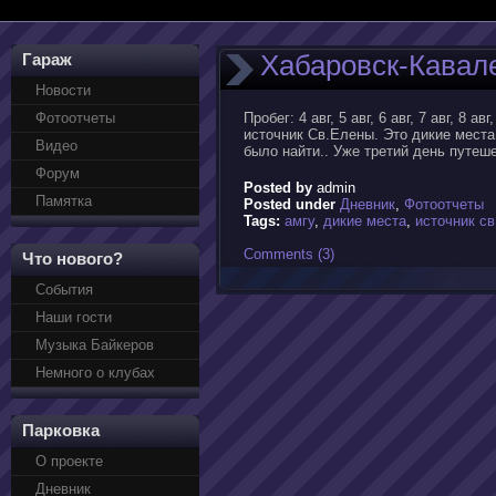
Хабаровск-Кавале
Гараж
Новости
Фотоотчеты
Пробег: 4 авг, 5 авг, 6 авг, 7 авг, 8 а
источник Св.Елены. Это дикие места
Видео
было найти.. Уже третий день путеше
Форум
Posted by
admin
Памятка
Posted under
Дневник
,
Фотоотчеты
Tags:
амгу
,
дикие места
,
источник с
Comments (3)
Что нового?
События
Наши гости
Музыка Байкеров
Немного о клубах
Парковка
О проекте
Дневник