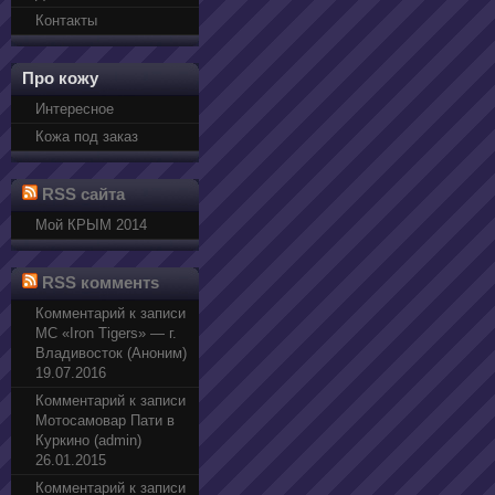
Контакты
Про кожу
Интересное
Кожа под заказ
RSS сайта
Мой КРЫМ 2014
RSS комментs
Комментарий к записи
МС «Iron Tigers» — г.
Владивосток (Аноним)
19.07.2016
Комментарий к записи
Мотосамовар Пати в
Куркино (admin)
26.01.2015
Комментарий к записи