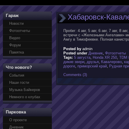
Хабаровск-Кавале
Гараж
Новости
Фотоотчеты
Пробег: 4 авг, 5 авг, 6 авг, 7 авг, 8 а
встречи с «Железными Ангелами» ме
Видео
Амгу в Тимофеевке. Полная канистр
Форум
Posted by
admin
Памятка
Posted under
Дневник
,
Фотоотчеты
Tags:
5 августа
,
Honda XR 250
,
TDM 
дикие звери
,
друзья
,
Кавалерово
,
ка
дороге
,
приморский край
,
Рудная пр
Что нового?
Comments (3)
События
Наши гости
Музыка Байкеров
Немного о клубах
Парковка
О проекте
Дневник