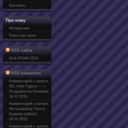
Контакты
Про кожу
Интересное
Кожа под заказ
RSS сайта
Мой КРЫМ 2014
RSS комментs
Комментарий к записи
МС «Iron Tigers» — г.
Владивосток (Аноним)
19.07.2016
Комментарий к записи
Мотосамовар Пати в
Куркино (admin)
26.01.2015
Комментарий к записи