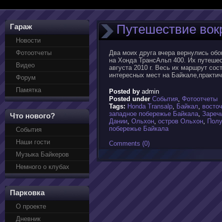
Путешествие вок
Гараж
Новости
Фотоотчеты
Два моих друга вчера вернулись обо
на Хонда ТрансАльп 400. Их путеше
Видео
августа 2010 г. Весь их маршрут со
интересных мест на Байкале,практиче
Форум
Памятка
Posted by
admin
Posted under
События
,
Фотоотчеты
Tags:
Honda Transalp
,
Байкал
,
восто
западное побережье Байкала
,
Зареч
Что нового?
Дании
,
Ольхон
,
остров Ольхон
,
Полу
побережье Байкала
События
Наши гости
Comments (0)
Музыка Байкеров
Немного о клубах
Парковка
О проекте
Дневник