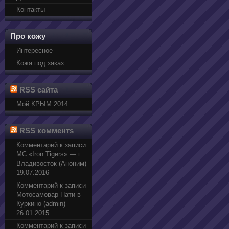
Контакты
Про кожу
Интересное
Кожа под заказ
RSS сайта
Мой КРЫМ 2014
RSS комментs
Комментарий к записи
МС «Iron Tigers» — г.
Владивосток (Аноним)
19.07.2016
Комментарий к записи
Мотосамовар Пати в
Куркино (admin)
26.01.2015
Комментарий к записи