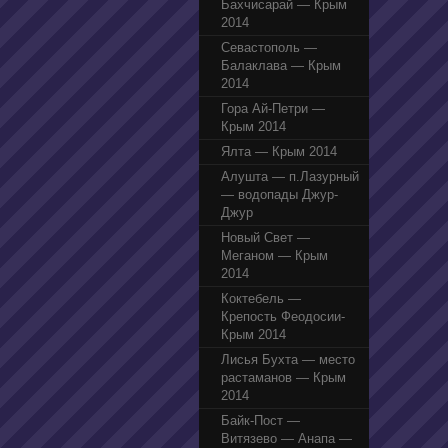
Бахчисарай — Крым
2014
Севастополь —
Балаклава — Крым
2014
Гора Ай-Петри —
Крым 2014
Ялта — Крым 2014
Алушта — п.Лазурный
— водопады Джур-
Джур
Новый Свет —
Меганом — Крым
2014
Коктебель —
Крепость Феодосии-
Крым 2014
Лисья Бухта — место
растаманов — Крым
2014
Байк-Пост —
Витязево — Анапа —