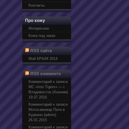
Контакты
Про кожу
Интересное
Кожа под заказ
RSS сайта
Мой КРЫМ 2014
RSS комментs
Комментарий к записи
МС «Iron Tigers» — г.
Владивосток (Аноним)
19.07.2016
Комментарий к записи
Мотосамовар Пати в
Куркино (admin)
26.01.2015
Комментарий к записи