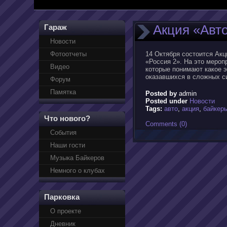
Акция «Авт
Гараж
Новости
Фотоотчеты
14 Октября состоится Акц
«Россия 2». На это мероп
Видео
которые понимают какое э
оказавшихся в сложных си
Форум
Памятка
Posted by
admin
Posted under
Новости
Tags:
авто
,
акция
,
байкер
Что нового?
Comments (0)
События
Наши гости
Музыка Байкеров
Немного о клубах
Парковка
О проекте
Дневник