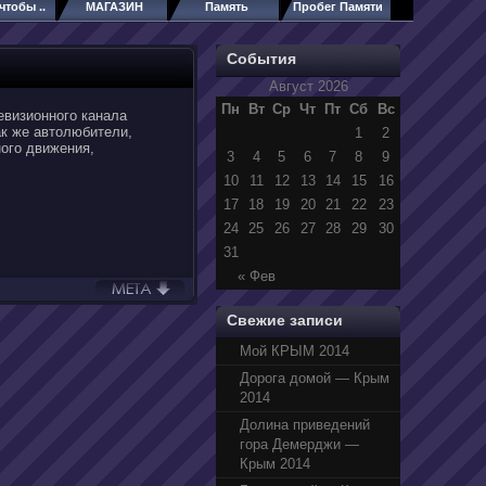
чтобы ..
МАГАЗИН
Память
Пробег Памяти
События
Август 2026
Пн
Вт
Ср
Чт
Пт
Сб
Вс
евизионного канала
ак же автолюбители,
1
2
ого движения,
3
4
5
6
7
8
9
10
11
12
13
14
15
16
17
18
19
20
21
22
23
24
25
26
27
28
29
30
31
« Фев
Свежие записи
Мой КРЫМ 2014
Дорога домой — Крым
2014
Долина приведений
гора Демерджи —
Крым 2014