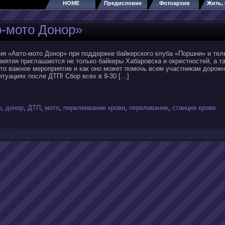
HOME
Предисловие
Фотоархив
Жить, 
о-мото Донор»
ия «Авто-мото Донор» при поддержке байкерского клуба «Поршни» и тел
риятия приглашаются не только байкеры Хабаровска и окрестностей, а т
то важное мероприятие и как оно может помочь всем участникам дорожн
туациях после ДТП! Сбор всех в 9-30 […]
ы
,
донор
,
ДТП
,
мото
,
перелеивание крови
,
переливание
,
станция крови