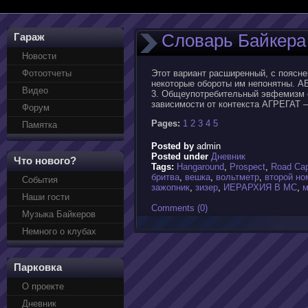
Словарь Байкера
Гараж
Новости
Фотоотчеты
Этот вариант расширенный, с поясне
некоторые обороты им непонятны. АБЗ
Видео
3. Общеупотребительный эвфемизм от 
зависимости от контекста АГРЕГАТ –
Форум
Pages:
1
2
3
4
5
Памятка
Posted by
admin
Posted under
Дневник
Что нового?
Tags:
Hangаround
,
Prospect
,
Road Cap
бритва
,
вешка
,
вольтметр
,
второй но
События
зажопник
,
зизер
,
ИЕРАРХИЯ В МС
,
м
Наши гости
Comments (0)
Музыка Байкеров
Немного о клубах
Парковка
О проекте
Дневник