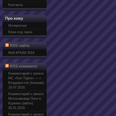
Контакты
Про кожу
Интересное
Кожа под заказ
RSS сайта
Мой КРЫМ 2014
RSS комментs
Комментарий к записи
МС «Iron Tigers» — г.
Владивосток (Аноним)
19.07.2016
Комментарий к записи
Мотосамовар Пати в
Куркино (admin)
26.01.2015
Комментарий к записи