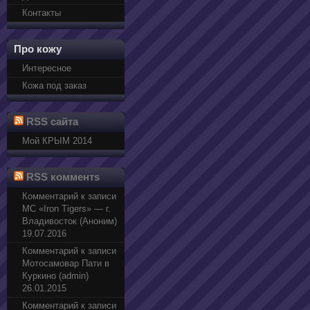
Контакты
Про кожу
Интересное
Кожа под заказ
RSS сайта
Мой КРЫМ 2014
RSS комментs
Комментарий к записи
МС «Iron Tigers» — г.
Владивосток (Аноним)
19.07.2016
Комментарий к записи
Мотосамовар Пати в
Куркино (admin)
26.01.2015
Комментарий к записи