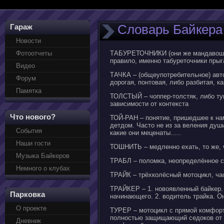
Словарь Байкера
Гараж
Новости
Фотоотчеты
ТАБУРЕТОЧНИКИ (они же мандавошечн
правило, именно табуреточники прыг
Видео
ТАЧКА – (общеупотребительное) авто
Форум
дорогая, понтовая, либо разбитая, ка
Памятка
ТОЛСТЫЙ – чоппер-толстяк, либо ту
зависимости от контекста
Что нового?
ТОЙ-РАН – понятие, пришедшее к нам
детдом. Часто не из за веления души
События
какие они меценаты…..
Наши гости
ТОШНИТЬ – медленно ехать, то же,
Музыка Байкеров
ТРАБЛ – поломка, неопределённое со
Немного о клубах
ТРАЙК – трёхколёсный мотоцикл, ч
ТРАЙКЕР – 1. новоявленный байкер. П
Парковка
начинающего. 2. водитель трайка. 
О проекте
ТУРЕР – мотоцикл с прямой комфорт
полностью защищающий седоков от п
Дневник