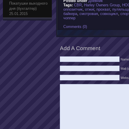
Posted under
Дневник
Покатушки выходного
Tags:
CBR
,
Harley Owners Group
,
HO
дня (бухгалтер)
оппозитчик
,
отжиг
,
прохват
,
пуляльщ
25.01.2015
байкера
,
смотровая
,
совкоцикл
,
спор
чоппер
Comments (0)
Add A Comment
Name
Mail (
Websi