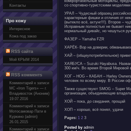
комфортабельные мотоциклы, предна
со спортивно-туристскими моделями
Контакты
УРАЛ – Чудесный образец российско
характерные фишки и отличия от нем
Про кожу
(вытекло всё, ахтунг!!!). Второе – 
Исправным полностью не бывает нико
Интересное
нормальный дивайс, но чешуться рук
Кожа под заказ
ФАЗЕР – Yamaha FZR
ХАРЁК- Вор на доверии, обманывающ
RSS сайта
ХАЙ – (общеупотребительное) приве
Мой КРЫМ 2014
ХАЯБУСА – Suzuki Hayabusa. Названа
300 км/ч. Во время Второй Мировой 
RSS комментs
ХОГ – HOG – КАБАН – Harley Owners 
человек по всему миру. В России оф
Комментарий к записи
МС «Iron Tigers» — г.
Также существуют SMOG – Super Mag
организации, объединяющие владел
Владивосток (Аноним)
19.07.2016
ХОЙ – пока, до свидания, прощай
Комментарий к записи
ХОП – хорошо, всё понял, удачи
Мотосамовар Пати в
Куркино (admin)
Pages:
1
2
3
26.01.2015
Posted by
admin
Комментарий к записи